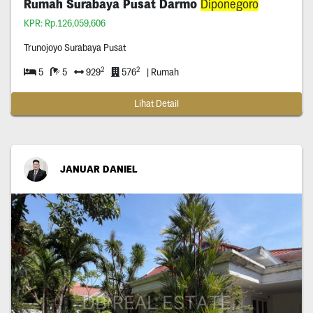
Rumah Surabaya Pusat Darmo
Diponegoro
KPR: Rp.126,059,606
Trunojoyo Surabaya Pusat
2
2
5
5
929
576
| Rumah
Lihat Detail
JANUAR DANIEL