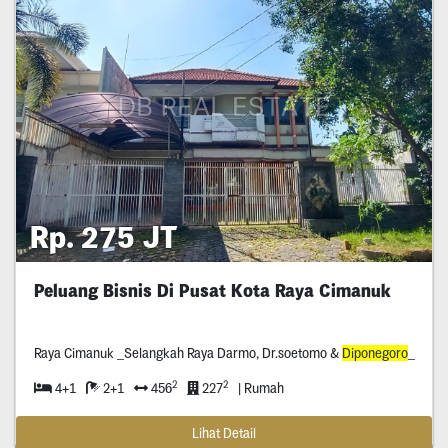
Rp. 275 JT
Peluang Bisnis Di Pusat Kota Raya Cimanuk
Raya Cimanuk _Selangkah Raya Darmo, Dr.soetomo &
Diponegoro
_
2
2
4+1
2+1
456
227
| Rumah
Lihat Detail