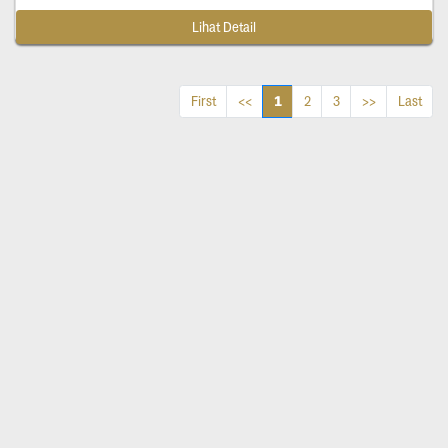
Lihat Detail
1
First
<<
2
3
>>
Last