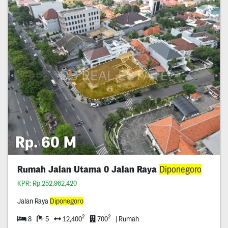
Rp. 60 M
Rumah Jalan Utama 0 Jalan Raya
Diponegoro
KPR: Rp.252,962,420
Jalan Raya
Diponegoro
2
2
8
5
12,400
700
| Rumah