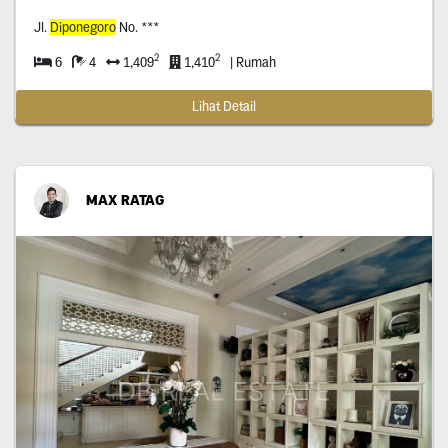
Jl.
Diponegoro
No. ***
2
2
6
4
1,409
1,410
| Rumah
Lihat Detail
MAX RATAG