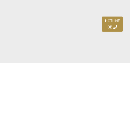
HOTLINE
DB
Jl. Dharmahusada Indah Timur 15 / Blok V 305,
Surabaya 60115
Ph. (031) 5954103