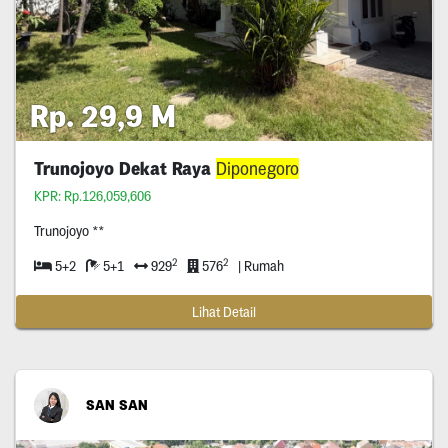
Rp. 29,9 M
Trunojoyo Dekat Raya
Diponegoro
KPR: Rp.126,059,606
Trunojoyo **
2
2
5+2
5+1
929
576
| Rumah
Lihat Detail
SAN SAN