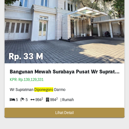
Rp. 33 M
Bangunan Mewah Surabaya Pusat Wr Supratman
KPR: Rp.139,129,331
Wr Supratman
Diponegoro
Darmo
2
2
5
5
994
994
| Rumah
Lihat Detail