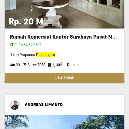
Rp. 20 M
Rumah Komersial Kantor Surabaya Pusat Murah
KPR: Rp.84,320,807
Jalan Prapanca
Diponegoro
2
2
20
3
708
1,100
| Rumah
Lihat Detail
ANDREAS LIMANTO