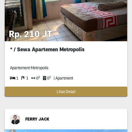
Rp. 210 JT
* / Sewa Apartemen Metropolis
Apartement Metropolis
2
2
1
1
0
0
| Apartment
Lihat Detail
FERRY JACK