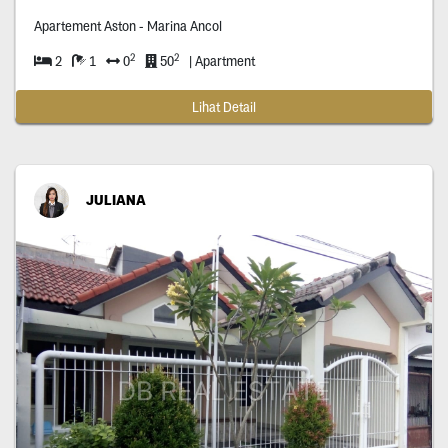
Apartement Aston - Marina Ancol
2
2
2
1
0
50
| Apartment
Lihat Detail
JULIANA