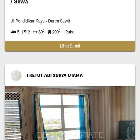
/ Sewa
Jl. Pendidikan Raya - Duren Sawit
2
2
5
2
89
200
| Ruko
Lihat Detail
I KETUT ADI SURYA UTAMA