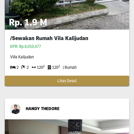
Rp. 1,9 M
/Sewakan Rumah Vila Kalijudan
KPR: Rp.8,010,477
Villa Kalijudan
2
2
2
2
120
120
| Rumah
Lihat Detail
HANDY THEDORE