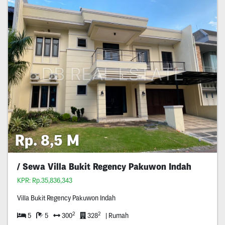
Rp. 8,5 M
/ Sewa Villa Bukit Regency Pakuwon Indah
KPR: Rp.35,836,343
Villa Bukit Regency Pakuwon Indah
2
2
5
5
300
328
| Rumah