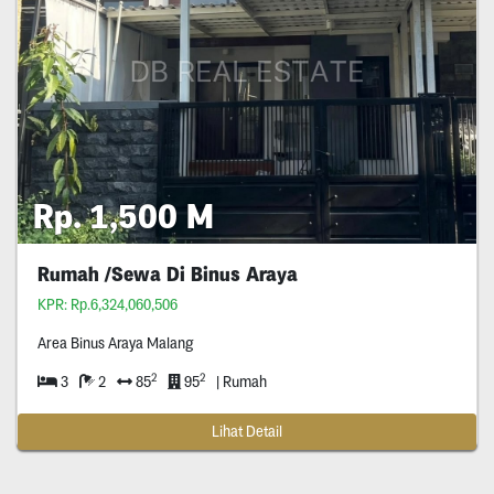
Rp. 1,500 M
Rumah /Sewa Di Binus Araya
KPR: Rp.6,324,060,506
Area Binus Araya Malang
2
2
3
2
85
95
| Rumah
Lihat Detail