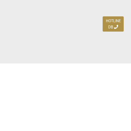
HOTLINE
DB
Jl. Dharmahusada Indah Timur 15 / Blok V 305,
Surabaya 60115
Ph. (031) 5954103