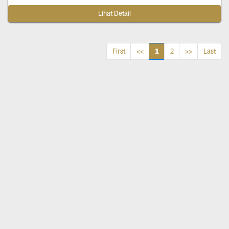
Lihat Detail
1
First
<<
2
>>
Last