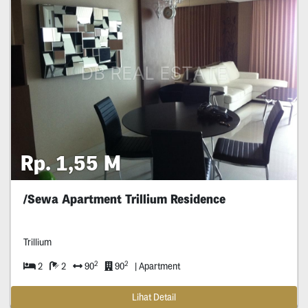
Rp. 1,55 M
/Sewa Apartment Trillium Residence
Trillium
2
2
2
2
90
90
| Apartment
Lihat Detail