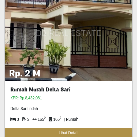
Rp. 2 M
Rumah Murah Delta Sari
KPR: Rp.8,432,081
Delta Sari Indah
2
2
3
2
165
165
| Rumah
Lihat Detail