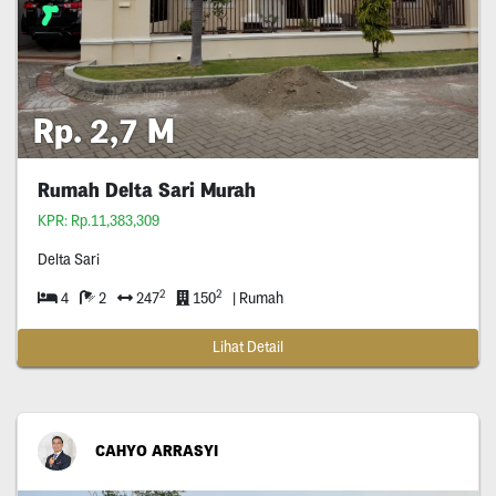
Rp. 2,7 M
Rumah Delta Sari Murah
KPR: Rp.11,383,309
Delta Sari
2
2
4
2
247
150
| Rumah
Lihat Detail
CAHYO ARRASYI