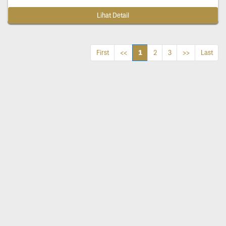
Lihat Detail
1
First
<<
2
3
>>
Last