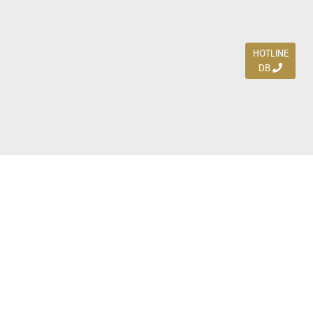
HOTLINE
DB
Jl. Dharmahusada Indah Timur 15 / Blok V 305,
Surabaya 60115
Ph. (031) 5954103