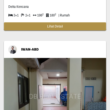
Delta Kencana
2
2
3+1
2+1
198
180
| Rumah
Lihat Detail
IWAN-ABD