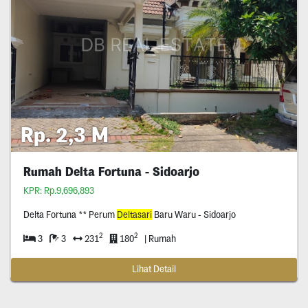
Rp. 2,3 M
Rumah Delta Fortuna - Sidoarjo
KPR: Rp.9,696,893
Delta Fortuna ** Perum
Deltasari
Baru Waru - Sidoarjo
2
2
3
3
231
180
| Rumah
Lihat Detail