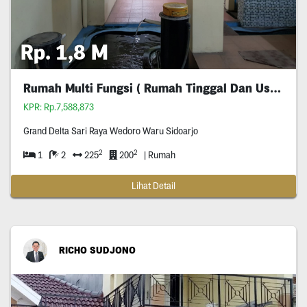
Rp. 1,8 M
Rumah Multi Fungsi ( Rumah Tinggal Dan Usaha)
KPR: Rp.7,588,873
Grand Delta Sari Raya Wedoro Waru Sidoarjo
2
2
1
2
225
200
| Rumah
Lihat Detail
RICHO SUDJONO