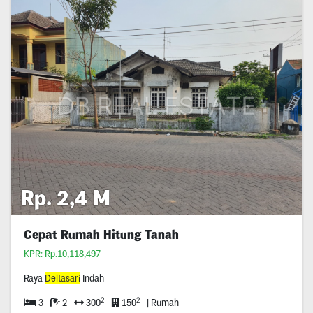
Rp. 2,4 M
Cepat Rumah Hitung Tanah
KPR: Rp.10,118,497
Raya
Deltasari
Indah
2
2
3
2
300
150
| Rumah