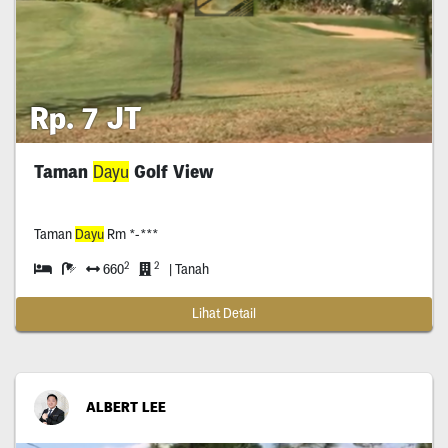
Rp. 7 JT
Taman
Dayu
Golf View
Taman
Dayu
Rm *-***
2
2
660
| Tanah
Lihat Detail
ALBERT LEE