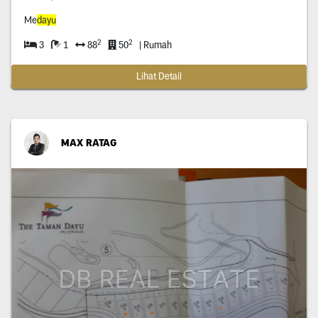
Me
dayu
2
2
3
1
88
50
| Rumah
Lihat Detail
MAX RATAG