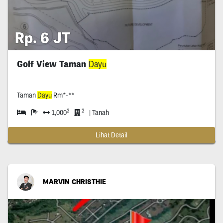
Rp. 6 JT
Golf View Taman
Dayu
Taman
Dayu
Rm*-**
2
2
1,000
| Tanah
Lihat Detail
MARVIN CHRISTHIE