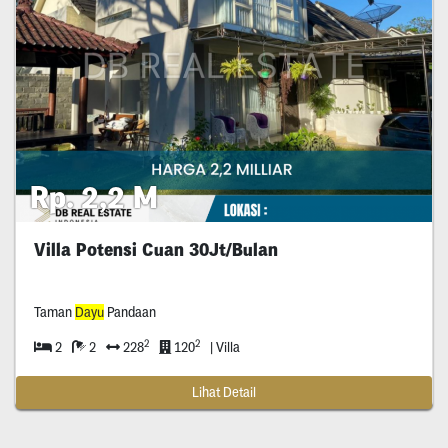
Rp. 2,2 M
Villa Potensi Cuan 30Jt/Bulan
Taman
Dayu
Pandaan
2
2
2
2
228
120
| Villa
Lihat Detail