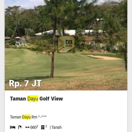
Rp. 7 JT
Taman
Dayu
Golf View
Taman
Dayu
Rm *-***
2
2
660
| Tanah