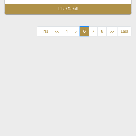
Lihat Detail
6
First
<<
4
5
7
8
>>
Last