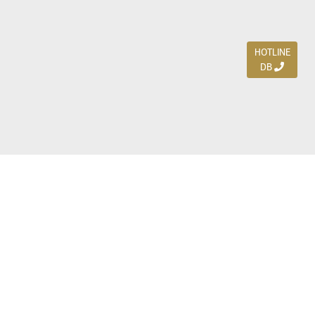
HOTLINE
DB
Jl. Dharmahusada Indah Timur 15 / Blok V 305,
Surabaya 60115
Ph. (031) 5954103