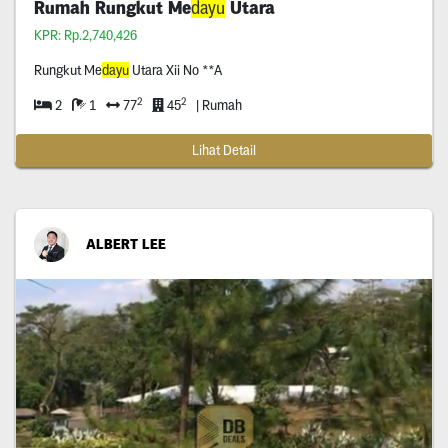
Rumah Rungkut Me
dayu
Utara
KPR: Rp.2,740,426
Rungkut Me
dayu
Utara Xii No **A
2
2
2
1
77
45
| Rumah
Lihat Detail
ALBERT LEE