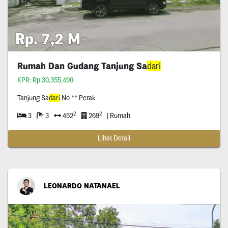
Rp. 7,2 M
Rumah Dan Gudang Tanjung Sa
dari
KPR: Rp.30,355,490
Tanjung Sa
dari
No ** Perak
2
2
3
3
452
269
| Rumah
Lihat Detail
LEONARDO NATANAEL