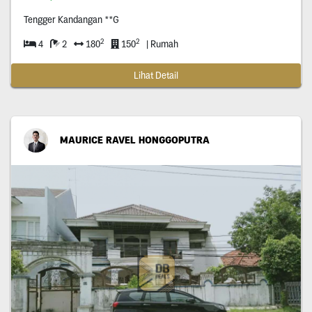
Tengger Kandangan **G
2
2
4
2
180
150
| Rumah
Lihat Detail
MAURICE RAVEL HONGGOPUTRA