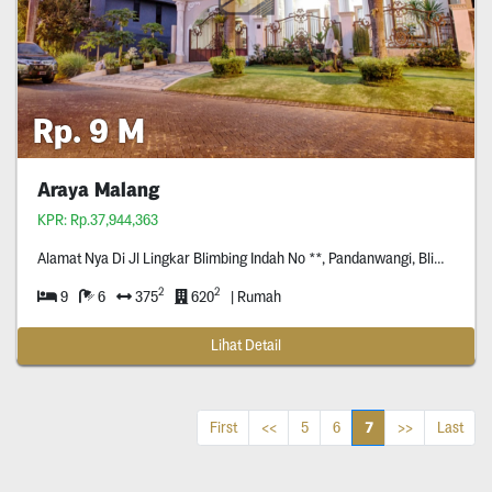
Rp. 9 M
Araya Malang
KPR: Rp.37,944,363
Alamat Nya Di Jl Lingkar Blimbing Indah No **, Pandanwangi, Blimbing, Malang (Araya, Bundaran Ketiga Belok Kanan
2
2
9
6
375
620
| Rumah
Lihat Detail
7
First
<<
5
6
>>
Last