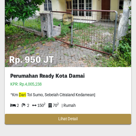
Rp. 950 JT
Perumahan Ready Kota Damai
KPR: Rp.4,005,238
*Km
Dari
Tol Sumo, Sebelah Citraland Kedamean]
2
2
2
2
150
70
| Rumah
Lihat Detail