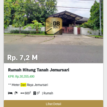
Rp. 7,2 M
Rumah Hitung Tanah Jemursari
KPR: Rp.30,355,490
** Meter
Dari
Raya Jemursari
2
2
600
0
| Rumah
Lihat Detail