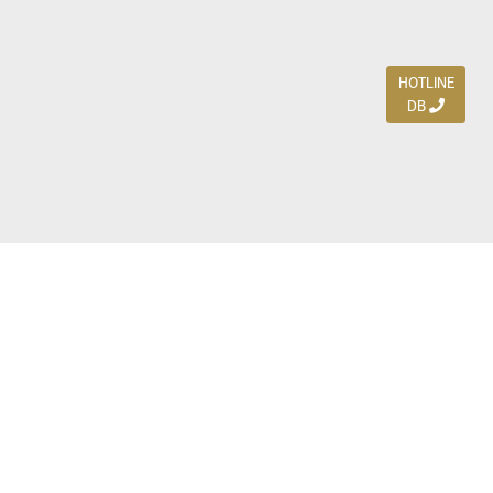
HOTLINE
DB
Jl. Dharmahusada Indah Timur 15 / Blok V 305,
Surabaya 60115
Ph. (031) 5954103