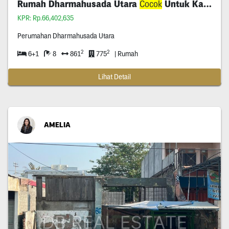
Rumah Dharmahusada Utara
Cocok
Untuk Kantor
KPR: Rp.66,402,635
Perumahan Dharmahusada Utara
2
2
6+1
8
861
775
| Rumah
Lihat Detail
AMELIA