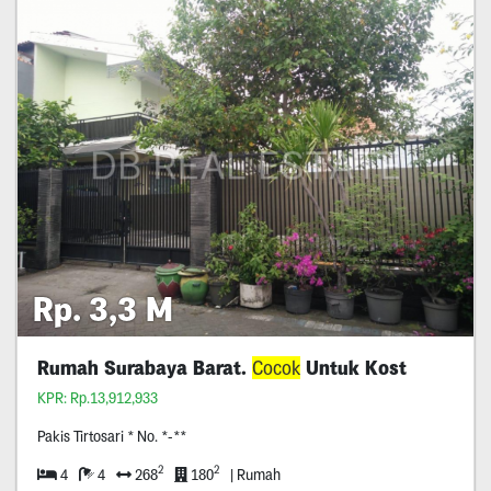
Rp. 3,3 M
Rumah Surabaya Barat.
Cocok
Untuk Kost
KPR: Rp.13,912,933
Pakis Tirtosari * No. *-**
2
2
4
4
268
180
| Rumah