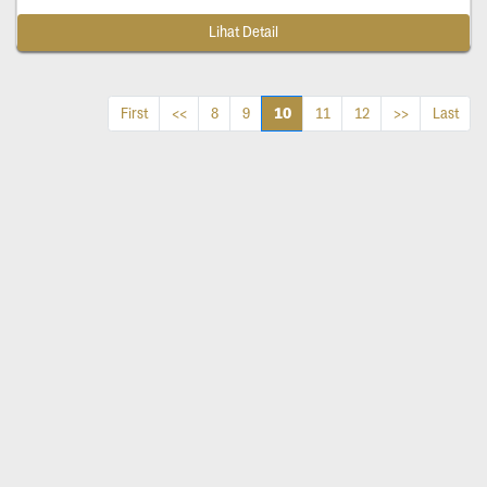
Lihat Detail
10
First
<<
8
9
11
12
>>
Last