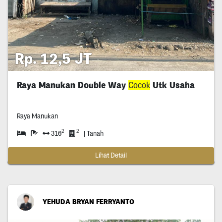
Rp. 12,5 JT
Raya Manukan Double Way
Cocok
Utk Usaha
Raya Manukan
2
2
316
| Tanah
Lihat Detail
YEHUDA BRYAN FERRYANTO