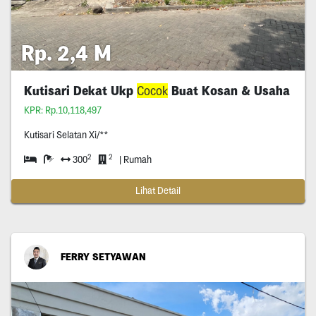
Rp. 2,4 M
Kutisari Dekat Ukp
Cocok
Buat Kosan & Usaha
KPR: Rp.10,118,497
Kutisari Selatan Xi/**
2
2
300
| Rumah
Lihat Detail
FERRY SETYAWAN