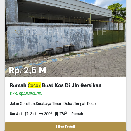
Rp. 2,6 M
Rumah
Cocok
Buat Kos Di Jln Gersikan
KPR: Rp.10,961,705
Jalan Gersikan,Surabaya Timur (Dekat Tengah Kota)
2
2
4+1
3+1
300
274
| Rumah
Lihat Detail