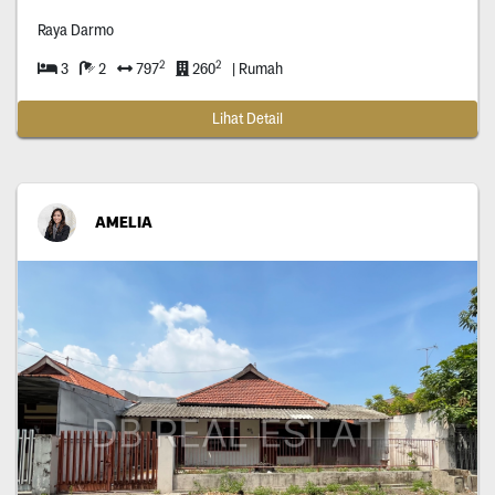
Raya Darmo
2
2
3
2
797
260
| Rumah
Lihat Detail
AMELIA