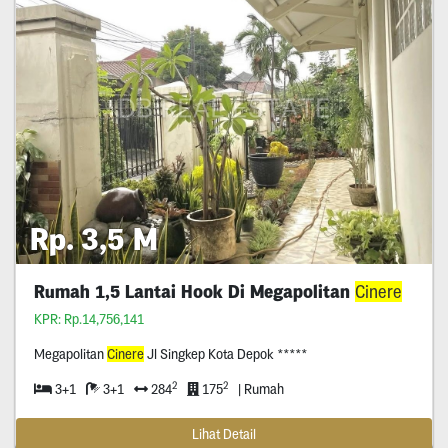
Rp. 3,5 M
Rumah 1,5 Lantai Hook Di Megapolitan
Cinere
KPR: Rp.14,756,141
Megapolitan
Cinere
Jl Singkep Kota Depok *****
2
2
3+1
3+1
284
175
| Rumah
Lihat Detail