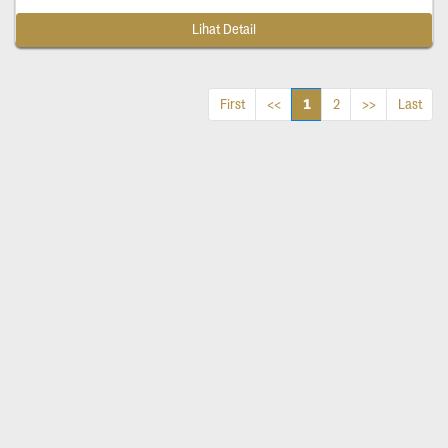
Lihat Detail
1
First
<<
2
>>
Last