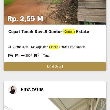
Rp. 2,55 M
Cepat Tanah Kav Jl Guntur
Cinere
Estate
Jl Guntur Blok J Megapolitan
Cinere
Estate Limo Depok
2
2
300
| Tanah
Lihat Detail
NITYA CASITA