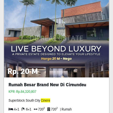
Rp. 20 M
Rumah Besar Brand New Di Cireundeu
KPR: Rp.84,320,807
Superblock South City
Cinere
2
2
4+1
6+1
720
720
| Rumah