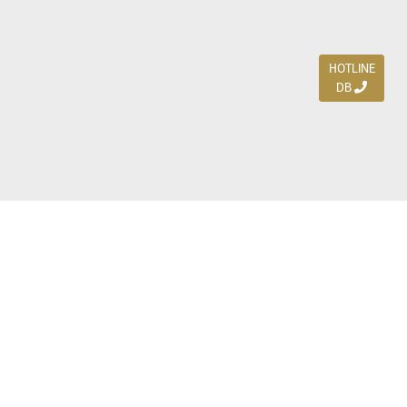
HOTLINE
DB
Jl. Dharmahusada Indah Timur 15 / Blok V 305,
Surabaya 60115
Ph. (031) 5954103