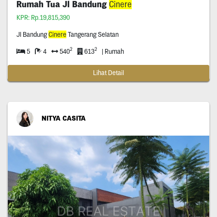
Rumah Tua Jl Bandung
Cinere
KPR: Rp.19,815,390
Jl Bandung
Cinere
Tangerang Selatan
2
2
5
4
540
613
| Rumah
Lihat Detail
NITYA CASITA