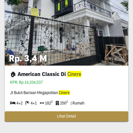
Rp. 3,4 M
🏠 American Classic Di
Cinere
KPR: Rp.14,334,537
Jl Bukit Barisan Megapolitan
Cinere
2
2
4+2
4+1
182
250
| Rumah
Lihat Detail