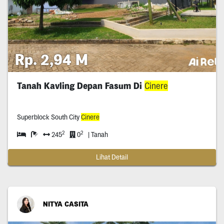
Rp. 2,94 M
Tanah Kavling Depan Fasum Di
Cinere
Superblock South City
Cinere
2
2
245
0
| Tanah
Lihat Detail
NITYA CASITA