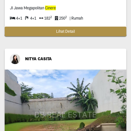
Jl Jawa Megapolitan
Cinere
2
2
4+1
4+1
182
250
| Rumah
Lihat Detail
NITYA CASITA