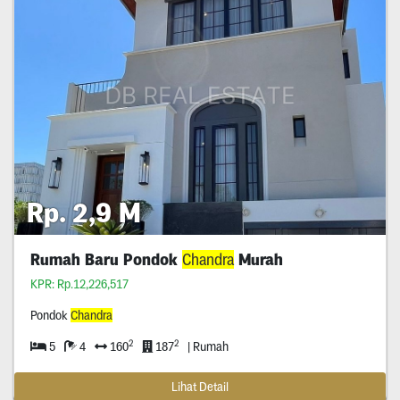
Rp. 2,9 M
Rumah Baru Pondok
Chandra
Murah
KPR: Rp.12,226,517
Pondok
Chandra
2
2
5
4
160
187
| Rumah
Lihat Detail