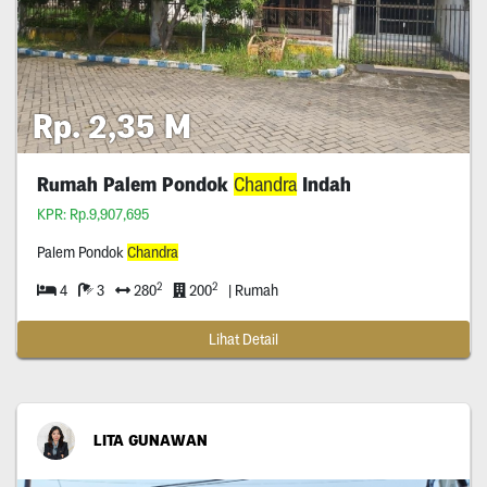
Rp. 2,35 M
Rumah Palem Pondok
Chandra
Indah
KPR: Rp.9,907,695
Palem Pondok
Chandra
2
2
4
3
280
200
| Rumah
Lihat Detail
LITA GUNAWAN