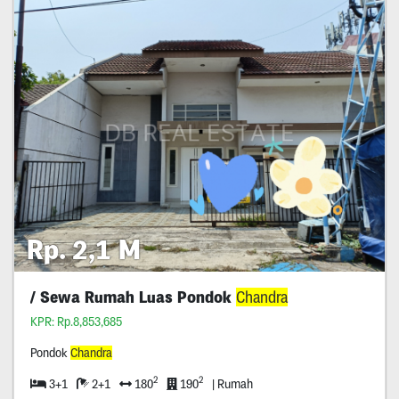
Rp. 2,1 M
/ Sewa Rumah Luas Pondok
Chandra
KPR: Rp.8,853,685
Pondok
Chandra
2
2
3+1
2+1
180
190
| Rumah