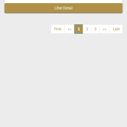
Lihat Detail
1
First
<<
2
3
>>
Last