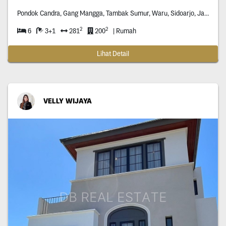
Pondok Candra, Gang Mangga, Tambak Sumur, Waru, Sidoarjo, Jawa Timur *****
2
2
6
3+1
281
200
| Rumah
Lihat Detail
VELLY WIJAYA