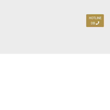
HOTLINE
DB
Jl. Dharmahusada Indah Timur 15 / Blok V 305,
Surabaya 60115
Ph. (031) 5954103