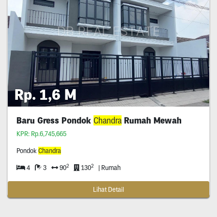
Rp. 1,6 M
Baru Gress Pondok
Chandra
Rumah Mewah
KPR: Rp.6,745,665
Pondok
Chandra
2
2
4
3
90
130
| Rumah
Lihat Detail