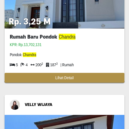
Rp. 3,25 M
Rumah Baru Pondok
Chandra
KPR: Rp.13,702,131
Pondok
Chandra
2
2
5
4
200
187
| Rumah
Lihat Detail
VELLY WIJAYA