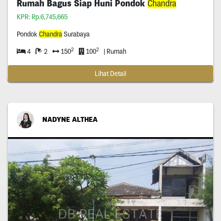
Rumah Bagus Siap Huni Pondok
Chandra
KPR: Rp.6,745,665
Pondok
Chandra
Surabaya
2
2
4
2
150
100
| Rumah
Lihat Detail
NADYNE ALTHEA