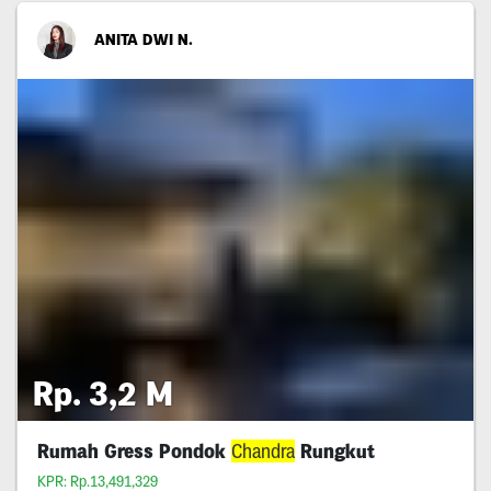
ANITA DWI N.
Rp. 3,2 M
Rumah Gress Pondok
Chandra
Rungkut
KPR: Rp.13,491,329