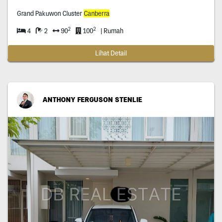
Grand Pakuwon Cluster
Canberra
2
2
4
2
90
100
| Rumah
Lihat Detail
ANTHONY FERGUSON STENLIE