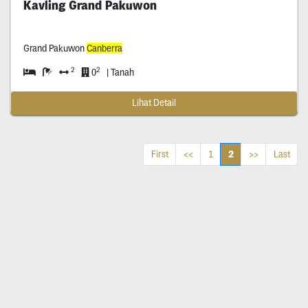
Kavling Grand Pakuwon
Grand Pakuwon
Canberra
2
2
0
| Tanah
Lihat Detail
2
First
<<
1
>>
Last