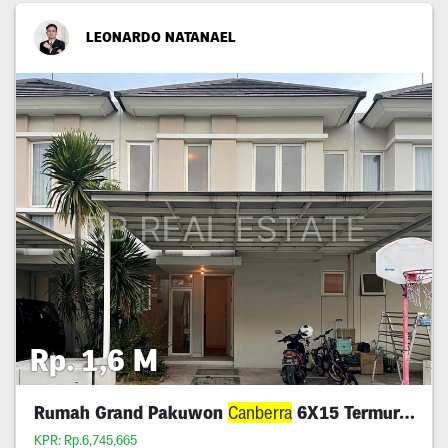
LEONARDO NATANAEL
Rp. 1,6 M
Rumah Grand Pakuwon
Canberra
6X15 Termurah !
KPR: Rp.6,745,665