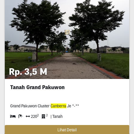
Rp. 3,5 M
Tanah Grand Pakuwon
Grand Pakuwon Cluster
Canberra
Je *-**
2
2
220
| Tanah
Lihat Detail