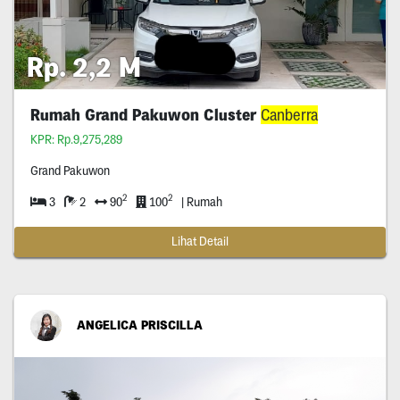
Rp. 2,2 M
Rumah Grand Pakuwon Cluster
Canberra
KPR: Rp.9,275,289
Grand Pakuwon
2
2
3
2
90
100
| Rumah
Lihat Detail
ANGELICA PRISCILLA