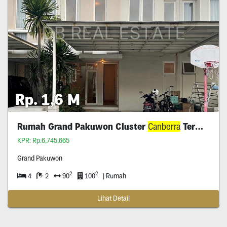
Rp. 1,6 M
Rumah Grand Pakuwon Cluster
Canberra
Termurah
KPR: Rp.6,745,665
Grand Pakuwon
2
2
4
2
90
100
| Rumah
Lihat Detail