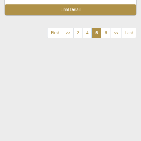
Lihat Detail
5
First
<<
3
4
6
>>
Last