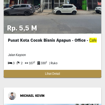
Rp. 5,5 M
Pusat Kota Cocok Bisnis Apapun - Office -
Cafe
Jalan Kayoon
2
2
3
2
107
330
| Ruko
Lihat Detail
MICHAEL KEVIN