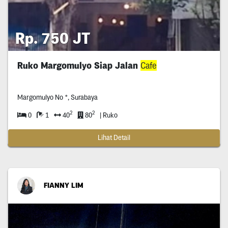
Rp. 750 JT
Ruko Margomulyo Siap Jalan
Cafe
Margomulyo No *, Surabaya
2
2
0
1
40
80
| Ruko
Lihat Detail
FIANNY LIM