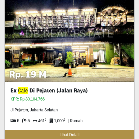
Rp. 19 M
Ex
Cafe
Di Pejaten (Jalan Raya)
KPR: Rp.80,104,766
Jl Pejaten, Jakarta Selatan
2
2
5
5
461
1,000
| Rumah
Lihat Detail