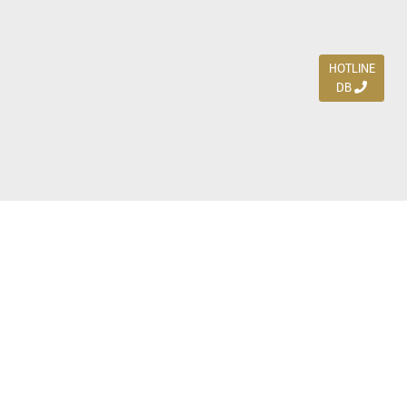
HOTLINE
DB
Jl. Dharmahusada Indah Timur 15 / Blok V 305,
Surabaya 60115
Ph. (031) 5954103