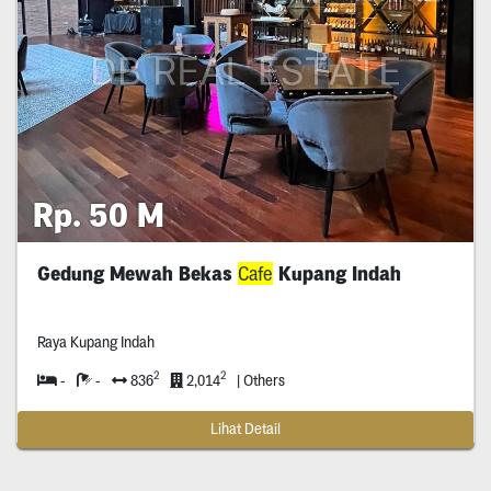
Rp. 50 M
Gedung Mewah Bekas
Cafe
Kupang Indah
Raya Kupang Indah
2
2
-
-
836
2,014
| Others
Lihat Detail