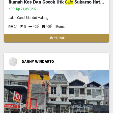
Rumah Kos Dan Cocok Utk
Cafe
Sukarno Hatta Malang
KPR: Rp.21,080,202
Jalan Candi Mendut Malang
2
2
14
5
405
400
| Rumah
Lihat Detail
DANNY WINDARTO