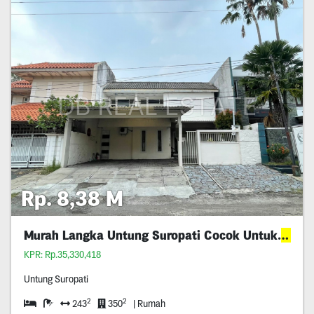
Rp. 8,38 M
Murah Langka Untung Suropati Cocok Untuk
Cafe
KPR: Rp.35,330,418
Untung Suropati
2
2
243
350
| Rumah