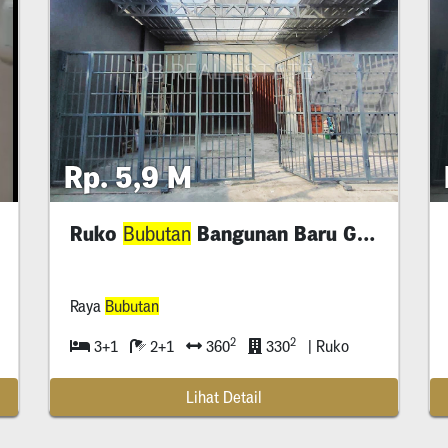
Rp. 5,9 M
Ruko
Bangunan Baru Gress Jarang Ada!
Bubutan
Bubutan
, Surabaya, Jawa Timur
Raya
Bubutan
2
2
3+1
2+1
360
330
| Ruko
Lihat Detail