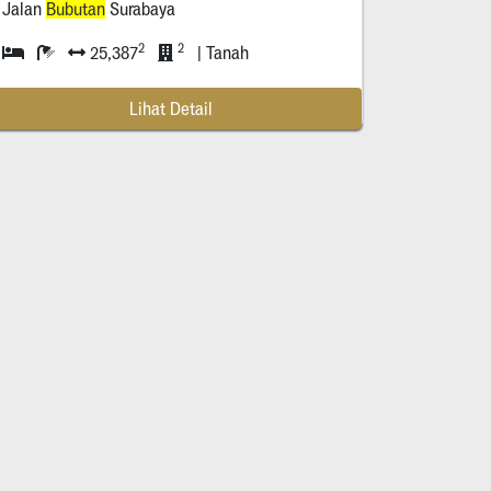
Jalan
Bubutan
Surabaya
 Jawa Timur *****
2
2
25,387
| Tanah
Lihat Detail