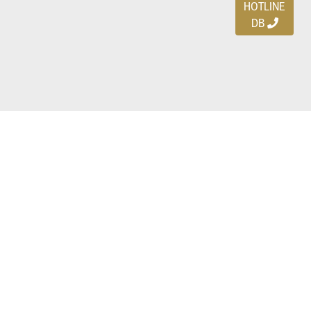
HOTLINE
DB
Ayo download DBDEALS