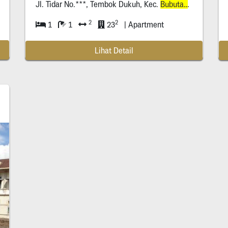
Jl. Tidar No.***, Tembok Dukuh, Kec.
Bubutan
, Surabaya,
2
2
1
1
23
| Apartment
Lihat Detail