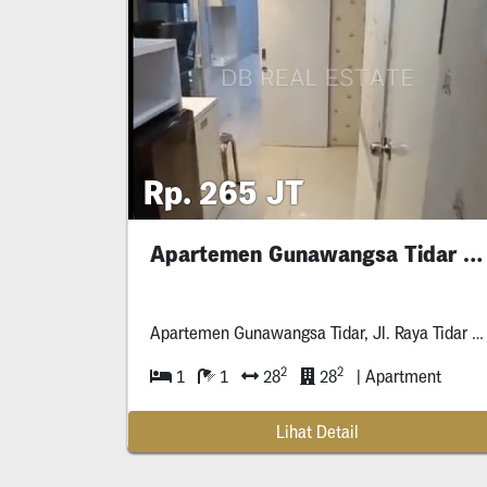
Rp. 265 JT
Apartemen Gunawangsa Tidar Studio+ Murah
Apartemen Gunawangsa Tidar, Jl. Raya Tidar No. ***, Tembok Dukuh, Kecamatan
2
2
1
1
28
28
| Apartment
Lihat Detail