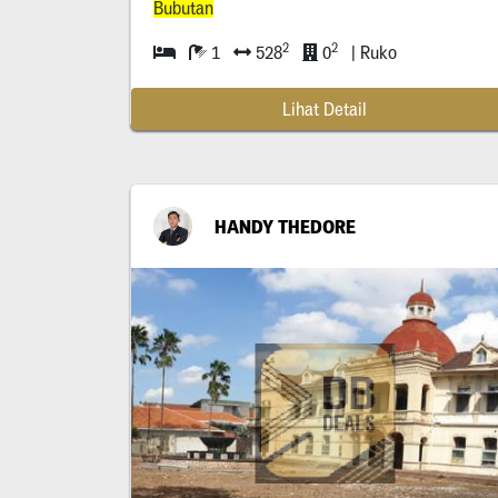
Bubutan
2
2
1
528
0
| Ruko
Lihat Detail
HANDY THEDORE