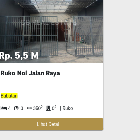
Rp. 5,5 M
Ruko Nol Jalan Raya
Bubutan
2
2
4
3
360
0
| Ruko
Lihat Detail