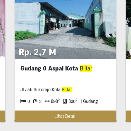
Rp. 2,7 M
Gudang 0 Aspal Kota
Blitar
Jl Jati Sukorejo Kota
Blitar
2
2
0
2
898
800
| Gudang
Lihat Detail