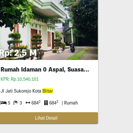
Rp. 2,5 M
Rumah Idaman 0 Aspal, Suasana Tenang
KPR: Rp.10,540,101
Jl Jati Sukorejo Kota
Blitar
2
2
5
3
684
684
| Rumah
Lihat Detail