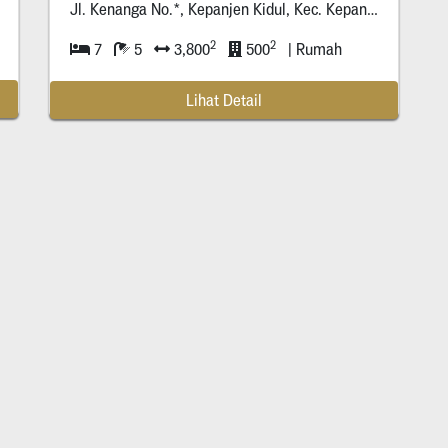
Jl. Kenanga No.*, Kepanjen Kidul, Kec. Kepanjenkidul, Kota
2
2
7
5
3,800
500
| Rumah
Lihat Detail