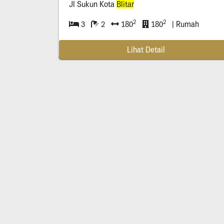
Jl Sukun Kota
Blitar
2
2
3
2
180
180
| Rumah
Lihat Detail