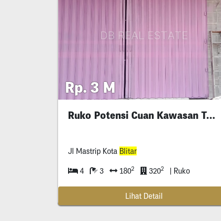
Rp. 3 M
Ruko Potensi Cuan Kawasan Toko & Stasiun
Jl Mastrip Kota
Blitar
2
2
4
3
180
320
| Ruko
Lihat Detail