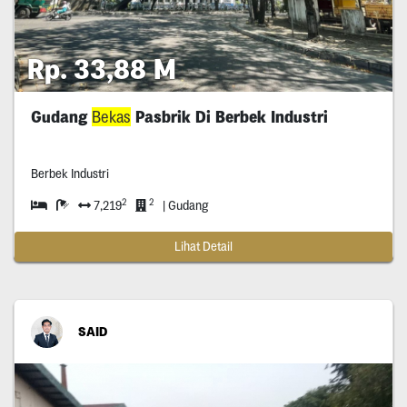
Rp. 33,88 M
Gudang
Bekas
Pasbrik Di Berbek Industri
Berbek Industri
2
2
7,219
| Gudang
Lihat Detail
SAID