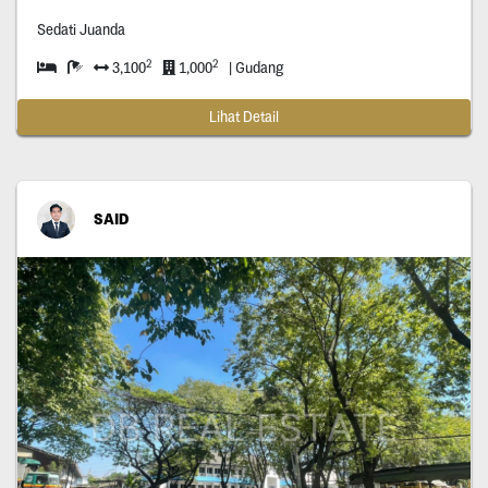
Sedati Juanda
2
2
3,100
1,000
| Gudang
Lihat Detail
SAID