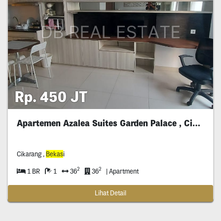
Rp. 450 JT
Apartemen Azalea Suites Garden Palace , Cikarang
Cikarang ,
Bekas
i
2
2
1 BR
1
36
36
| Apartment
Lihat Detail