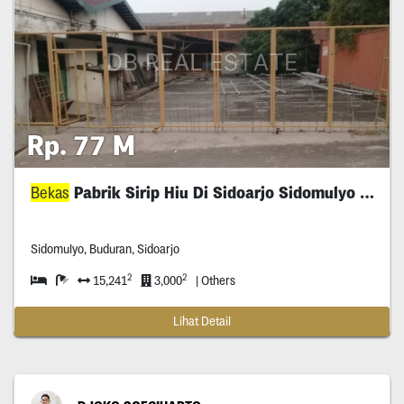
Rp. 77 M
Bekas
Pabrik Sirip Hiu Di Sidoarjo Sidomulyo Buduran
Sidomulyo, Buduran, Sidoarjo
2
2
15,241
3,000
| Others
Lihat Detail