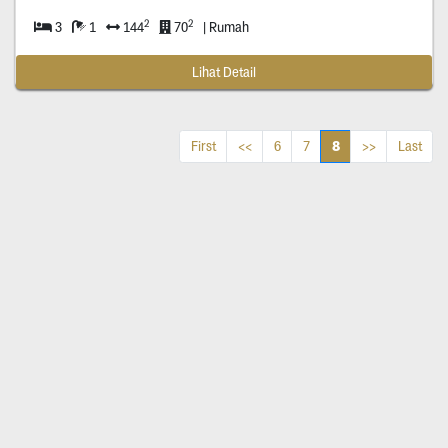
2
2
3
1
144
70
| Rumah
Lihat Detail
8
First
<<
6
7
>>
Last