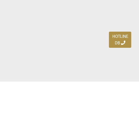
HOTLINE
DB
Jl. Dharmahusada Indah Timur 15 / Blok V 305,