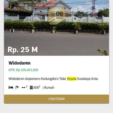
Rp. 25 M
Widodaren
KPR: Rp.105,401,008
Widodaren Anjasmoro Kedungdoro Tidar
Arjuna
Surabaya Kota
2
2
800
| Rumah
Lihat Detail