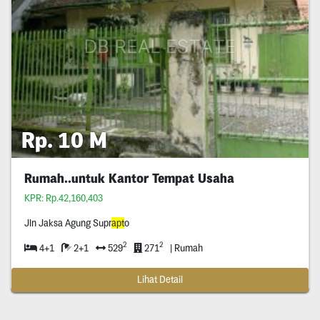
Rp. 10 M
Rumah..untuk Kantor Tempat Usaha
KPR: Rp.42,160,403
Jln Jaksa Agung Supr
apt
o
2
2
4+1
2+1
529
271
| Rumah
Lihat Detail