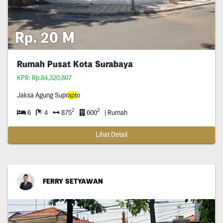
Rp. 20 M
Rumah Pusat Kota Surabaya
KPR: Rp.84,320,807
Jaksa Agung Supr
apt
o
2
2
6
4
875
600
| Rumah
Lihat Detail
FERRY SETYAWAN