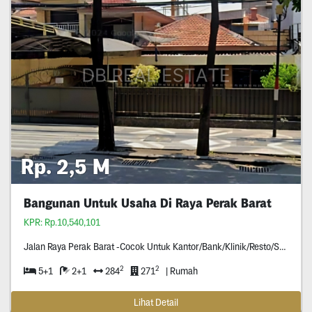
Rp. 2,5 M
Bangunan Untuk Usaha Di Raya Perak Barat
KPR: Rp.10,540,101
Jalan Raya Perak Barat -Cocok Untuk Kantor/Bank/Klinik/Resto/Supermarket/Dll -Hadap Jalan Raya (Nol Jln Raya) -Surat Ijo -Hadap Timur
2
2
5+1
2+1
284
271
| Rumah
Lihat Detail