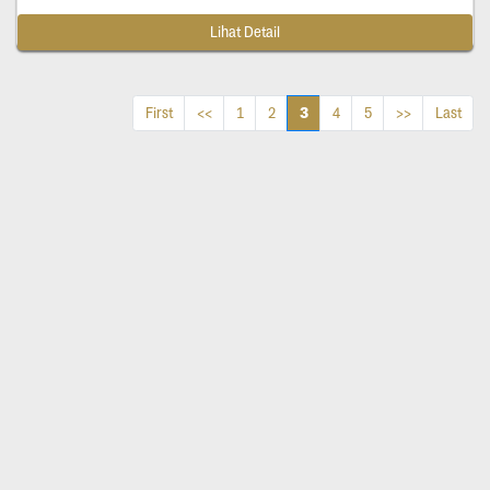
Lihat Detail
3
First
<<
1
2
4
5
>>
Last