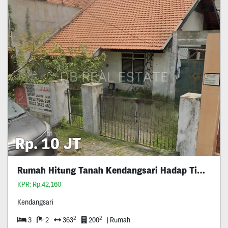
Rp. 10 JT
Rumah Hitung Tanah Kendangsari Hadap Timur
KPR: Rp.42,160
Kendangsari
2
2
3
2
363
200
| Rumah