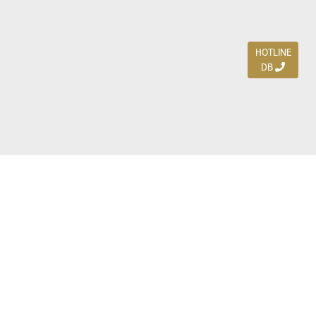
HOTLINE
DB
Jl. Dharmahusada Indah Timur 15 / Blok V 305,
Surabaya 60115
Ph. (031) 5954103