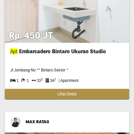
Rp. 450 JT
Apt
Embarcadero Bintaro Ukuran Studio
Jl Jombang No ** Bintaro Sektor *
2
2
1
1
32
34
| Apartment
Lihat Detail
MAX RATAG