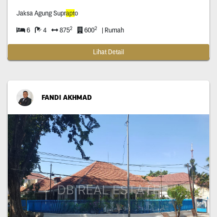
Jaksa Agung Supr
apt
o
2
2
6
4
875
600
| Rumah
Lihat Detail
FANDI AKHMAD