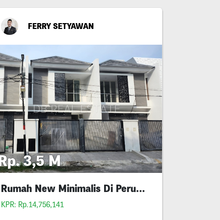
FERRY SETYAWAN
Rp. 3,5 M
Rumah New Minimalis Di Perum Pantai Mentari
KPR: Rp.14,756,141