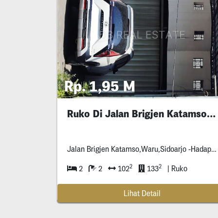
Rp. 1,95 M
Ruko Di Jalan Brigjen Katamso,Waru,Sidoarjo
Jalan Brigjen Katamso,Waru,Sidoarjo -Hadap Jalan Raya -
2
2
2
2
102
133
| Ruko
Lihat Detail