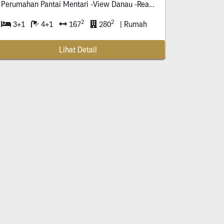
Perumahan Pantai Mentari -View Danau -Ready Tiga Unit Jejer -Row Jalan Tiga Mobil Mepet -Hadap Barat Daya -Surat Shm -
embantu Terpisah -Ada Halaman Di Belakang -Perabotan Yang Nempel
2
2
3+1
4+1
167
280
| Rumah
Lihat Detail