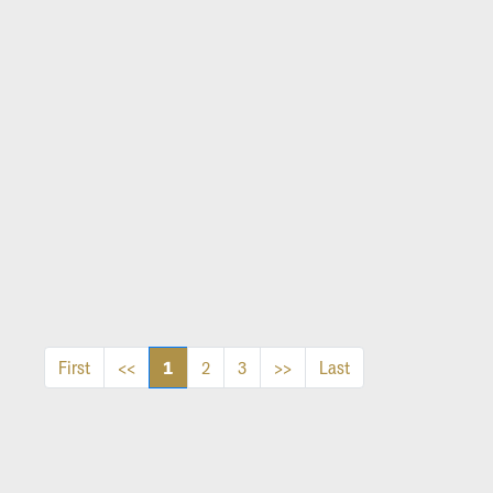
Akses
Pembantu Terpisah
1
First
<<
2
3
>>
Last