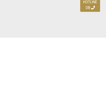
HOTLINE
DB
Ayo download DBDEALS