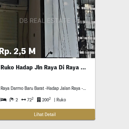
Rp. 2,5 M
Ruko Hadap Jln Raya Di Raya Darmo Baru Barat
Raya Darmo Baru Barat -Hadap Jalan Raya -Menghadap Raya Darmo Baru Barat & Raya Kupang Baru -Dekat Dari Hr Muhammad, Mayjend Sungkono, Kupang Indah -Lingkungan Padat Penduduk &
brik Pabrik -Dekat Exit Tol
2
2
2
72
200
| Ruko
Lihat Detail