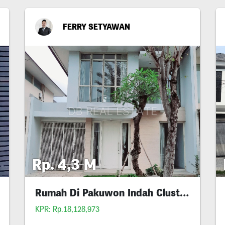
FERRY SETYAWAN
Rp. 4,3 M
Rumah Di Pakuwon Indah Cluster The Mansion
KPR: Rp.18,128,973