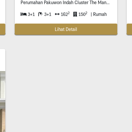
Perumahan Pakuwon Indah Cluster The Mansion -
Akses
P
2
2
3+1
3+1
162
150
| Rumah
Lihat Detail