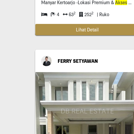
Manyar Kertoarjo -Lokasi Premium &
Akses
Selalu Ramai Dari Pagi Sampai Malam -Dekat Tengah Kota -Sederet Dengan Starbucks & Hsbc -Tampilan Fasad Baru,Modern Dan Siap Pakai
2
2
4
63
252
| Ruko
Lihat Detail
FERRY SETYAWAN