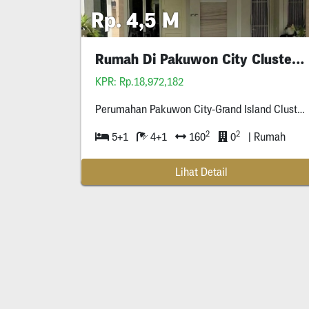
Rp. 4,5 M
Rumah Di Pakuwon City Cluster Grand Island
KPR: Rp.18,972,182
Perumahan Pakuwon City-Grand Island Cluster Casa Tobago -Bonus Furnished -Row Jalan Tiga Mobil -Surat Shm -Hadap Selatan -
2
2
5+1
4+1
160
0
| Rumah
Lihat Detail