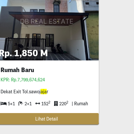
Rp. 1,850 M
Rumah Baru
KPR: Rp.7,799,674,624
Dekat Exit Tol.sawoj
aja
r
2
2
5+1
2+1
152
220
| Rumah
Lihat Detail