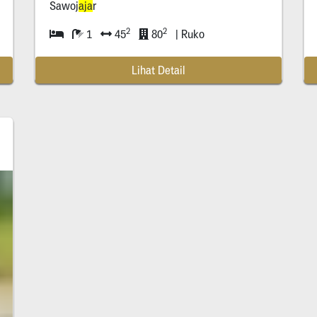
Sawoj
aja
r
2
2
1
45
80
| Ruko
Lihat Detail