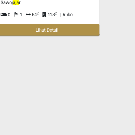
Sawoj
aja
r
2
2
0
1
64
128
| Ruko
Lihat Detail