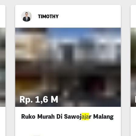
TIMOTHY
Rp. 1,6 M
Ruko Murah Di Sawoj
r Malang
aja