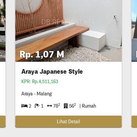
Rp. 1,07 M
Araya Japanese Style
KPR: Rp.4,511,163
Araya - Malang
2
2
2
1
78
56
| Rumah
Lihat Detail