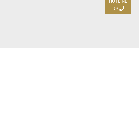
HOTLINE
DB
Ayo download DBDEALS
di smartphone kalian!