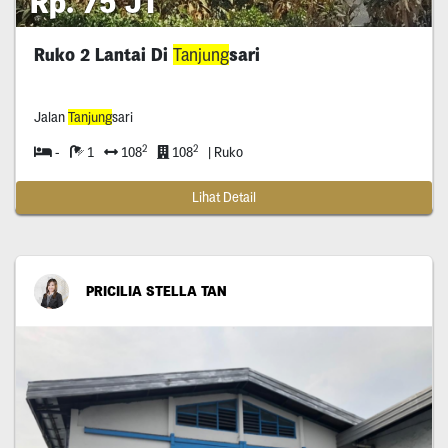
Rp. 75 JT
Ruko 2 Lantai Di
Tanjung
sari
Jalan
Tanjung
sari
2
2
-
1
108
108
| Ruko
Lihat Detail
PRICILIA STELLA TAN