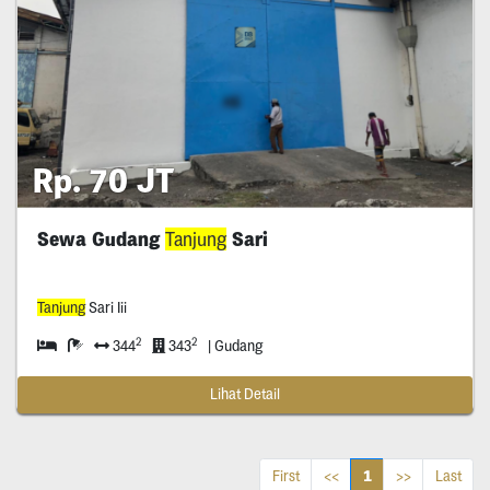
Rp. 70 JT
Sewa Gudang
Tanjung
Sari
Tanjung
Sari Iii
2
2
344
343
| Gudang
Lihat Detail
1
First
<<
>>
Last