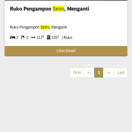
Ruko Pengampon
Setro
, Menganti
Ruko Pengampon
Setro
, Menganti
2
2
2
2
117
135
| Ruko
Lihat Detail
1
First
<<
>>
Last