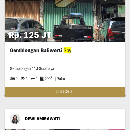
Rp. 125 JT
Gemblongan Baliwerti
Sby
Gemblongan ** J Surabaya
2
2
1
1
200
| Ruko
Lihat Detail
DEWI AMIRAWATI