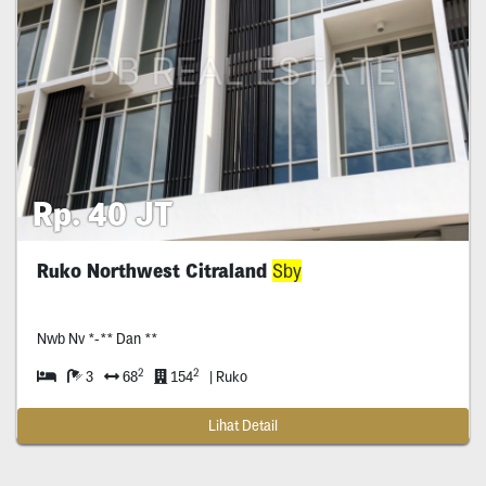
Rp. 40 JT
Ruko Northwest Citraland
Sby
Nwb Nv *-** Dan **
2
2
3
68
154
| Ruko
Lihat Detail