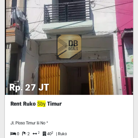
Rp. 27 JT
Rent Ruko
Sby
Timur
Jl. Ploso Timur Iii No *
2
2
0
2
40
| Ruko