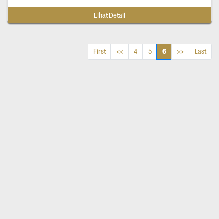
Lihat Detail
6
First
<<
4
5
>>
Last