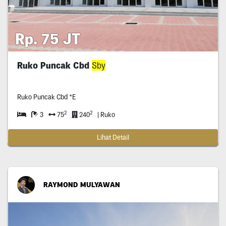
Rp. 75 JT
Ruko Puncak Cbd
Sby
Ruko Puncak Cbd *E
2
2
3
75
240
| Ruko
Lihat Detail
RAYMOND MULYAWAN