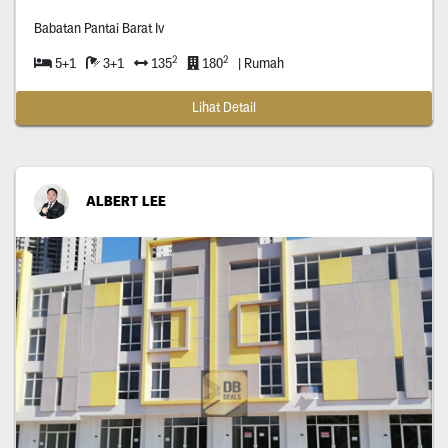
Babatan Pantai Barat Iv
2
2
5+1
3+1
135
180
| Rumah
Lihat Detail
ALBERT LEE