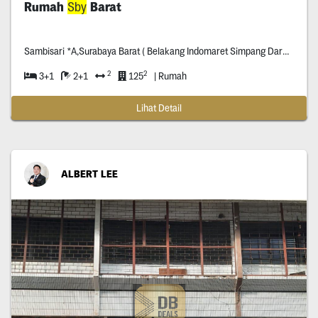
Rumah
Sby
Barat
Sambisari *A,Surabaya Barat ( Belakang Indomaret Simpang Darmo Permai )
2
2
3+1
2+1
125
| Rumah
Lihat Detail
ALBERT LEE