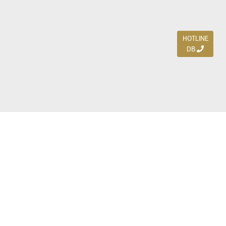
HOTLINE
DB
Jl. Dharmahusada Indah Timur 15 / Blok V 305,
Surabaya 60115
Ph. (031) 5954103