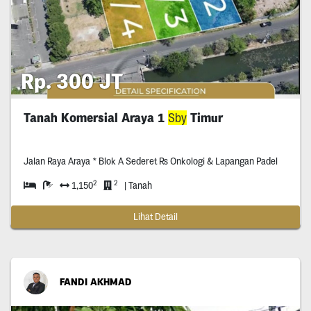
Rp. 300 JT
Tanah Komersial Araya 1
Sby
Timur
Jalan Raya Araya * Blok A Sederet Rs Onkologi & Lapangan Padel
2
2
1,150
| Tanah
Lihat Detail
FANDI AKHMAD