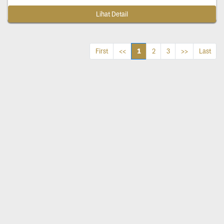
Lihat Detail
1
First
<<
2
3
>>
Last