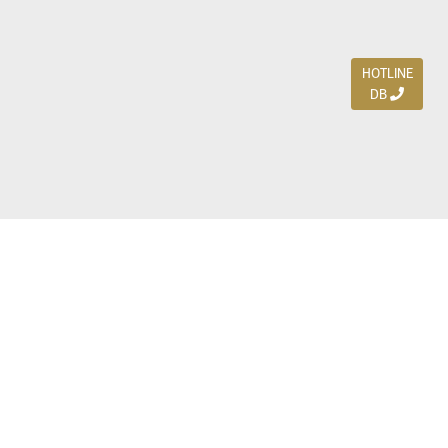
HOTLINE
DB
Jl. Dharmahusada Indah Timur 15 / Blok V 305,
Surabaya 60115
Ph. (031) 5954103