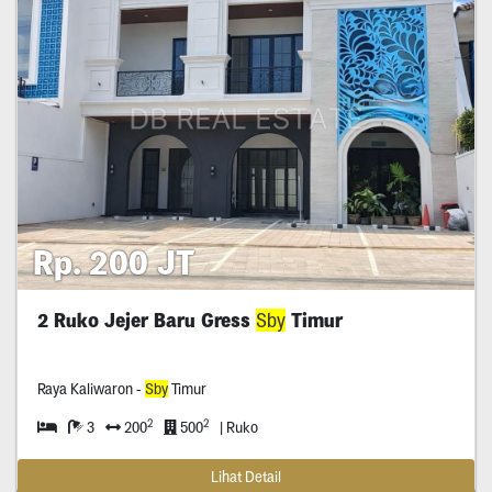
Rp. 200 JT
2 Ruko Jejer Baru Gress
Sby
Timur
Raya Kaliwaron -
Sby
Timur
2
2
3
200
500
| Ruko
Lihat Detail