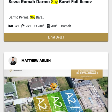
Sewa Rumah Darmo
Sby
Barat Full Renov
Darmo Permai
Sby
Barat
2
2
3+1
2+1
240
200
| Rumah
Lihat Detail
MATTHEW ARLEN