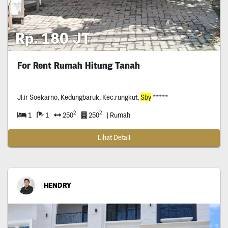
Rp. 180 JT
For Rent Rumah Hitung Tanah
Jl.ir Soekarno, Kedungbaruk, Kec.rungkut,
Sby
*****
2
2
1
1
250
250
| Rumah
Lihat Detail
HENDRY