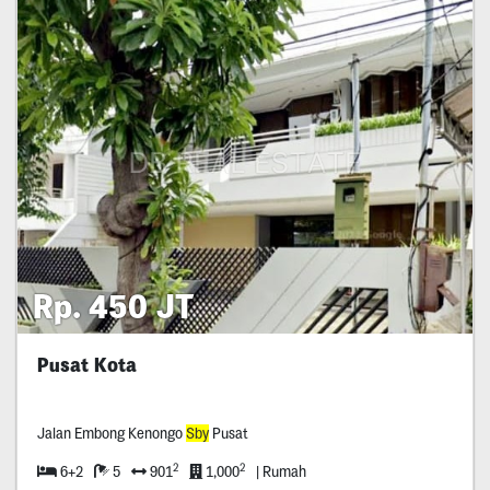
Rp. 450 JT
Pusat Kota
Jalan Embong Kenongo
Sby
Pusat
2
2
6+2
5
901
1,000
| Rumah