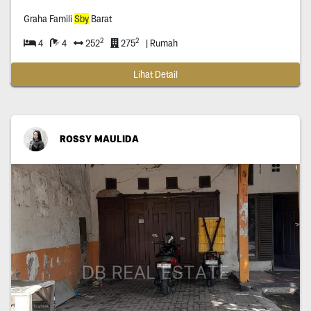
Graha Famili
Sby
Barat
2
2
4
4
252
275
| Rumah
Lihat Detail
ROSSY MAULIDA