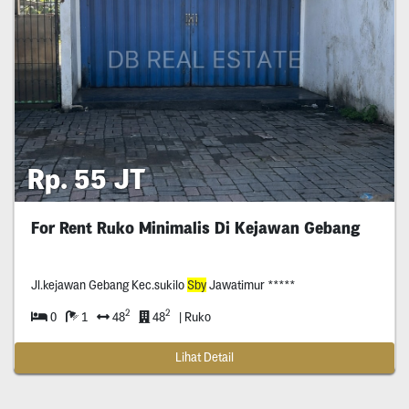
Rp. 55 JT
For Rent Ruko Minimalis Di Kejawan Gebang
Jl.kejawan Gebang Kec.sukilo
Sby
Jawatimur *****
2
2
0
1
48
48
| Ruko
Lihat Detail