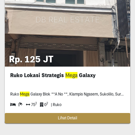
Rp. 125 JT
Ruko Lokasi Strategis
Mega
Galaxy
Ruko
Mega
Galaxy Blok **A No **, Klampis Ngasem, Sukolilo, Surabaya
2
2
75
0
| Ruko
Lihat Detail