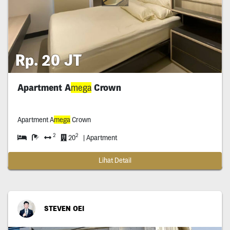
Rp. 20 JT
Apartment A
mega
Crown
Apartment A
mega
Crown
2
2
20
| Apartment
Lihat Detail
STEVEN OEI