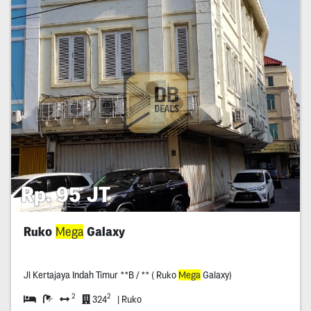
Rp. 95 JT
Ruko
Mega
Galaxy
Jl Kertajaya Indah Timur **B / ** ( Ruko
Mega
Galaxy)
2
2
324
| Ruko