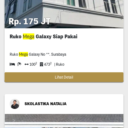
Rp. 175 JT
Ruko
Mega
Galaxy Siap Pakai
Ruko
Mega
Galaxy No **. Surabaya
2
2
100
473
| Ruko
Lihat Detail
SKOLASTIKA NATALIA