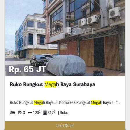
Rp. 65 JT
Ruko Rungkut
Mega
h Raya Surabaya
Ruko Rungkut
Mega
h Raya Jl. Kompleks Rungkut
Mega
h Raya I - * Surabaya
2
2
3
120
317
| Ruko
Lihat Detail