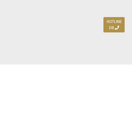
HOTLINE
DB
Jl. Dharmahusada Indah Timur 15 / Blok V 305,
Surabaya 60115
Ph. (031) 5954103