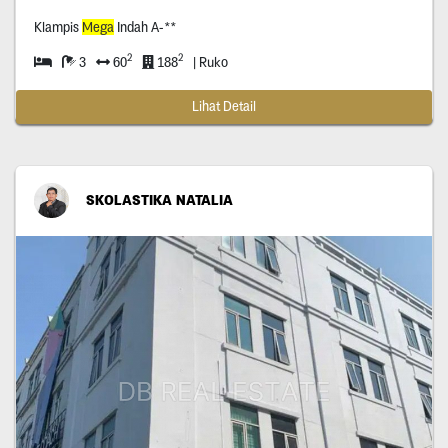
Klampis
Mega
Indah A-**
2
2
3
60
188
| Ruko
Lihat Detail
SKOLASTIKA NATALIA