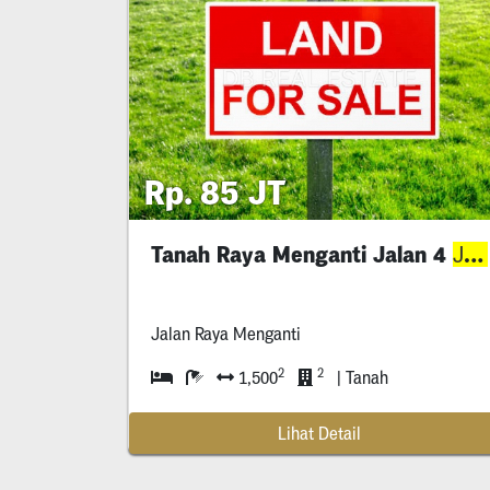
Rp. 85 JT
Tanah Raya Menganti Jalan 4
Jalur
Jalan Raya Menganti
2
2
1,500
| Tanah
Lihat Detail