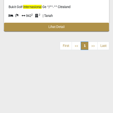
Bukit Golf
Internasional
Ge */**-** Citraland
2
2
942
| Tanah
Lihat Detail
1
First
<<
>>
Last