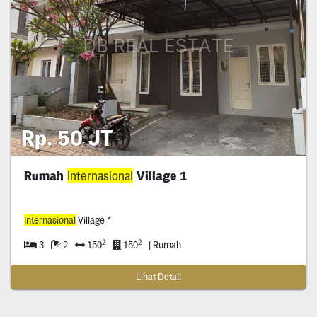
Rp. 50 JT
Rumah
Internasional
Village 1
Internasional
Village *
2
2
3
2
150
150
| Rumah
Lihat Detail