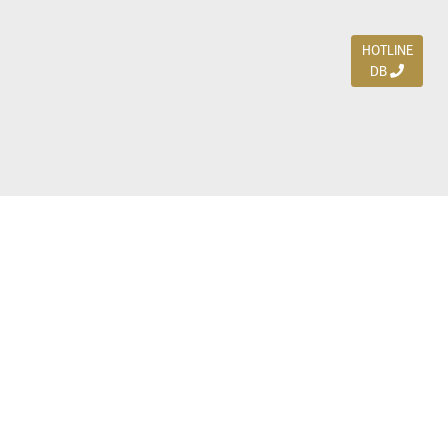
HOTLINE
DB
Jl. Dharmahusada Indah Timur 15 / Blok V 305,
Surabaya 60115
Ph. (031) 5954103
Ph. 085 111 3 9595 0