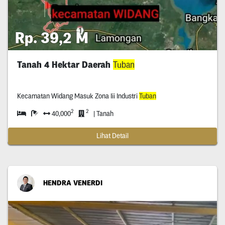
Rp. 39,2 M
Tanah 4 Hektar Daerah
Tuban
Kecamatan Widang Masuk Zona Iii Industri
Tuban
2
2
40,000
| Tanah
Lihat Detail
HENDRA VENERDI