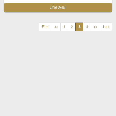
Lihat Detail
3
First
<<
1
2
4
>>
Last