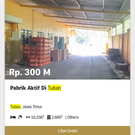
Rp. 300 M
Pabrik Aktif Di
Tuban
Tuban
, Jawa Timur
2
2
10,338
2,600
| Others
Lihat Detail