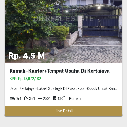
Rp. 4,5 M
Rumah+Kantor+Tempat Usaha Di Kertajaya
KPR: Rp.18,972,182
Jalan Kertajaya -Lokasi Strategis Di Pusat Kota -Cocok Untuk Kantor/Tempat Usaha/Kos/Dll (Karena Disitu Banyak Kos,Tempat Usaha,Hotel) -Row Jalan Lebar (Truk Ban Dobel & Truk Tronton Bisa Lewat) -Surat Shm
2
2
6+1
3+1
250
430
| Rumah
Lihat Detail