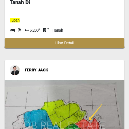
Tanah Di
Tuban
2
2
6,200
| Tanah
Lihat Detail
FERRY JACK