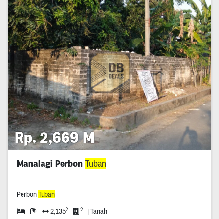
Rp. 2,669 M
Manalagi Perbon
Tuban
Perbon
Tuban
2
2
2,135
| Tanah