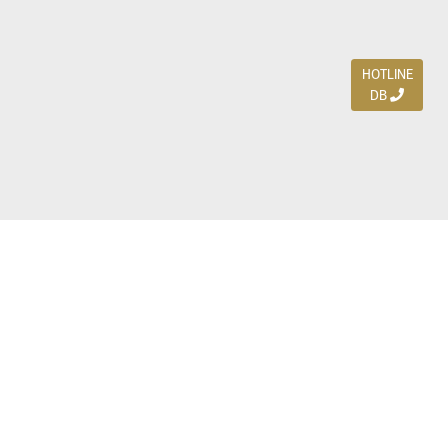
HOTLINE
DB
Jl. Dharmahusada Indah Timur 15 / Blok V 305,
Surabaya 60115
Ph. (031) 5954103