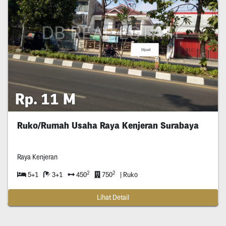
Rp. 11 M
Ruko/Rumah Usaha Raya Kenjeran Surabaya
Raya Kenjeran
2
2
5+1
3+1
450
750
| Ruko
Lihat Detail