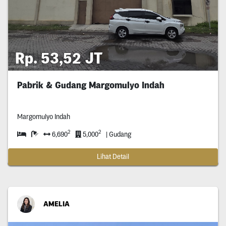
Rp. 53,52 JT
Pabrik & Gudang Margomulyo Indah
Margomulyo Indah
2
2
6,690
5,000
| Gudang
Lihat Detail
AMELIA