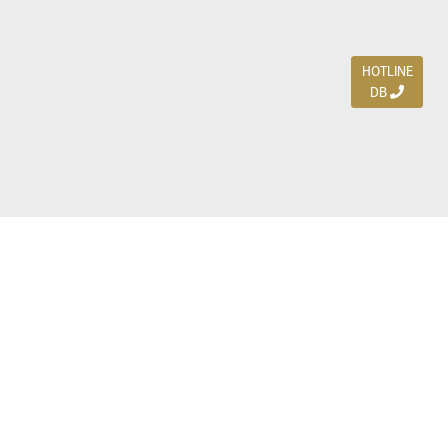
HOTLINE
DB
Jl. Dharmahusada Indah Timur 15 / Blok V 305,
Surabaya 60115
Ph. (031) 5954103