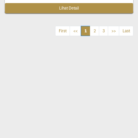
Lihat Detail
1
First
<<
2
3
>>
Last