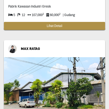
Pabrik Kawasan Industri Gresik
2
2
5
12
107,000
60,000
| Gudang
Lihat Detail
MAX RATAG