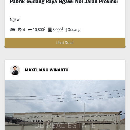
Pabrik Gudang Raya Ngawi Nol Jalan Provinsi
Ngawi
2
2
4
10,800
3,000
| Gudang
Lihat Detail
MAXELIANO WINARTO