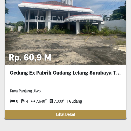
Rp. 60,9 M
Gedung Ex Pabrik Gudang Lelang Surabaya Timur
Raya Panjang Jiwo
2
2
0
4
7,640
7,000
| Gudang
Lihat Detail