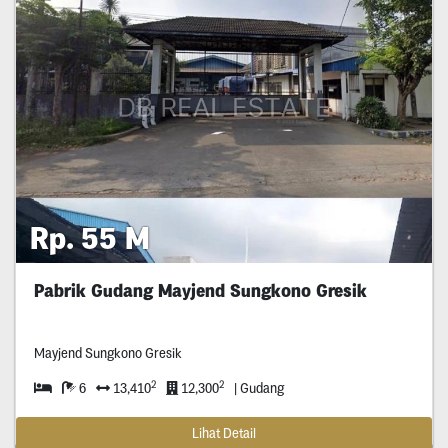
Rp. 55 M
Pabrik Gudang Mayjend Sungkono Gresik
Mayjend Sungkono Gresik
2
2
6
13,410
12,300
| Gudang
Lihat Detail