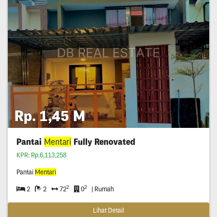
Rp. 1,45 M
Pantai
Mentari
Fully Renovated
KPR: Rp.6,113,258
Pantai
Mentari
2
2
2
2
72
0
| Rumah
Lihat Detail