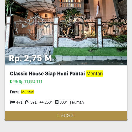
Rp. 2,75 M
Classic House Siap Huni Pantai
Mentari
KPR: Rp.11,594,111
Pantai
Mentari
2
2
4+1
3+1
250
300
| Rumah
Lihat Detail