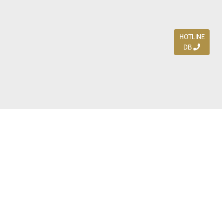
HOTLINE
DB
Jl. Dharmahusada Indah Timur 15 / Blok V 305,
Surabaya 60115
Ph. (031) 5954103