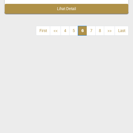
Lihat Detail
6
First
<<
4
5
7
8
>>
Last