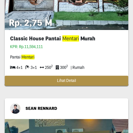
Rp. 2,75 M
Classic House Pantai
Mentari
Murah
KPR: Rp.11,594,111
Pantai
Mentari
2
2
4+1
3+1
250
300
| Rumah
Lihat Detail
SEAN RENNARD