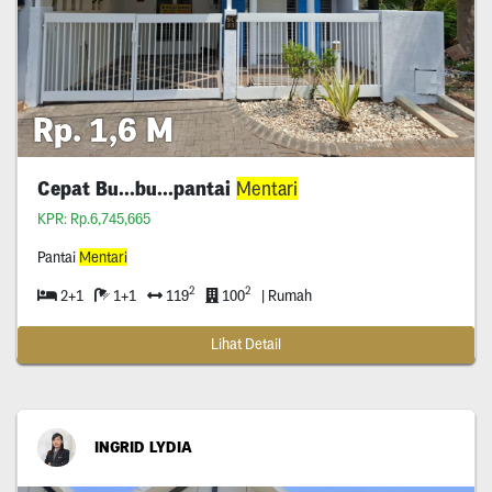
Rp. 1,6 M
Cepat Bu...bu...pantai
Mentari
KPR: Rp.6,745,665
Pantai
Mentari
2
2
2+1
1+1
119
100
| Rumah
Lihat Detail
INGRID LYDIA