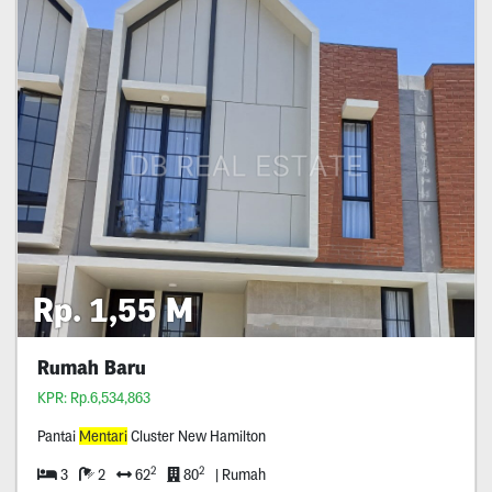
Rp. 1,55 M
Rumah Baru
KPR: Rp.6,534,863
Pantai
Mentari
Cluster New Hamilton
2
2
3
2
62
80
| Rumah