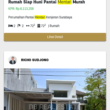
Rumah Siap Huni Pantai
Mentari
Murah
KPR: Rp.6,113,258
Perumahan Pantai
Mentari
Kenjeran Surabaya
2
2
2
2
72
72
| Rumah
Lihat Detail
RICHO SUDJONO