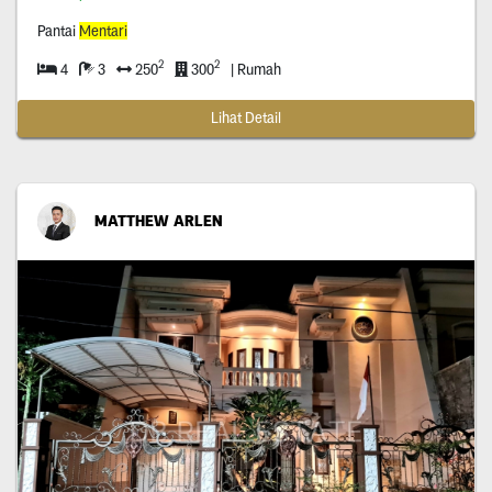
Pantai
Mentari
2
2
4
3
250
300
| Rumah
Lihat Detail
MATTHEW ARLEN