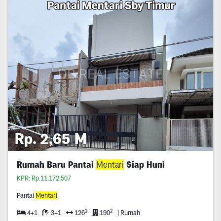
Rp. 2,65 M
Rumah Baru Pantai
Mentari
Siap Huni
KPR: Rp.11,172,507
Pantai
Mentari
2
2
4+1
3+1
126
190
| Rumah