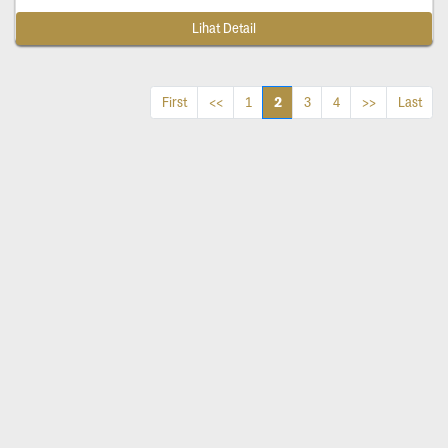
Lihat Detail
2
First
<<
1
3
4
>>
Last