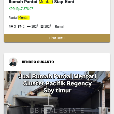
Rumah Pantai
Mentari
Siap Huni
KPR: Rp.7,378,071
Pantai
Mentari
2
2
3
2
102
102
| Rumah
Lihat Detail
HENDRO SUSANTO