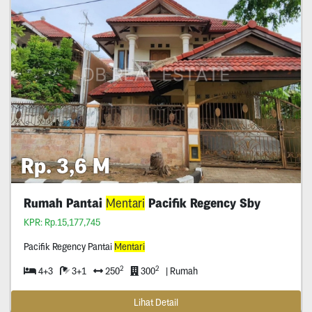
Rp. 3,6 M
Rumah Pantai
Mentari
Pacifik Regency Sby
KPR: Rp.15,177,745
Pacifik Regency Pantai
Mentari
2
2
4+3
3+1
250
300
| Rumah
Lihat Detail