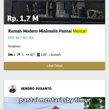
Rp. 1,7 M
Rumah Modern Minimalis Pantai
Mentari
KPR: Rp.7,167,269
Kenjeran
2
2
4
3
90
130
| Rumah
Lihat Detail
HENDRO SUSANTO