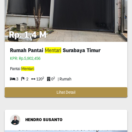
Rp. 1,4 M
Rumah Pantai
Mentari
Surabaya Timur
KPR: Rp.5,902,456
Pantai
Mentari
2
2
3
2
120
0
| Rumah
Lihat Detail
HENDRO SUSANTO