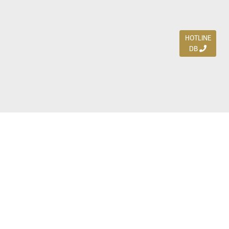
HOTLINE
DB
Jl. Dharmahusada Indah Timur 15 / Blok V 305,
Surabaya 60115
Ph. (031) 5954103