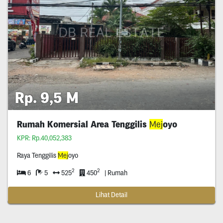
Rp. 9,5 M
Rumah Komersial Area Tenggilis
Mej
oyo
KPR: Rp.40,052,383
Raya Tenggilis
Mej
oyo
2
2
6
5
525
450
| Rumah
Lihat Detail