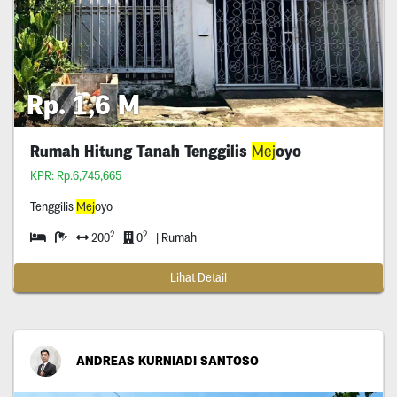
Rp. 1,6 M
Rumah Hitung Tanah Tenggilis
Mej
oyo
KPR: Rp.6,745,665
Tenggilis
Mej
oyo
2
2
200
0
| Rumah
Lihat Detail
ANDREAS KURNIADI SANTOSO