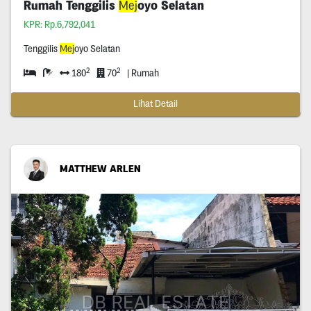
Rumah Tenggilis
Mej
oyo Selatan
KPR: Rp.6,792,041
Tenggilis
Mej
oyo Selatan
2
2
180
70
| Rumah
Lihat Detail
MATTHEW ARLEN