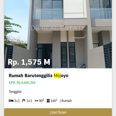
Rp. 1,575 M
Rumah Barutenggilis
Mej
oyo
KPR: Rp.6,640,264
Tenggilis
2
2
3+1
3+1
90
145
| Rumah
Lihat Detail