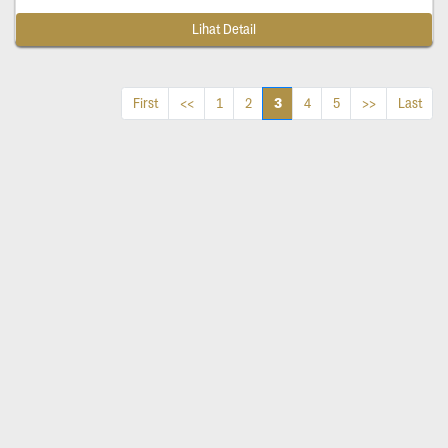
Lihat Detail
3
First
<<
1
2
4
5
>>
Last