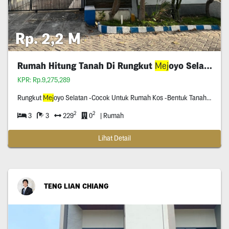
Rp. 2,2 M
Rumah Hitung Tanah Di Rungkut
Mej
oyo Selatan
KPR: Rp.9,275,289
Rungkut
Mej
oyo Selatan -Cocok Untuk Rumah Kos -Bentuk Tanah Kotak -Dekat Ubaya -Row Jalan Tiga Mobil -Hadap Utara -Surat Shm
2
2
3
3
229
0
| Rumah
Lihat Detail
TENG LIAN CHIANG