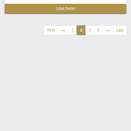
Lihat Detail
2
First
<<
1
3
4
>>
Last