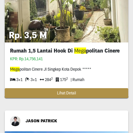
Rp. 3,5 M
Rumah 1,5 Lantai Hook Di
Mega
politan Cinere
KPR: Rp.14,756,141
Mega
politan Cinere Jl Singkep Kota Depok *****
2
2
3+1
3+1
284
175
| Rumah
Lihat Detail
JASON PATRICK