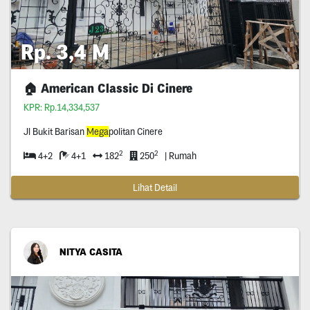
Rp. 3,4 M
🏠 American Classic Di Cinere
KPR: Rp.14,334,537
Jl Bukit Barisan
Mega
politan Cinere
2
2
4+2
4+1
182
250
| Rumah
Lihat Detail
NITYA CASITA