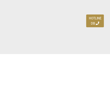
HOTLINE
DB
Jl. Dharmahusada Indah Timur 15 / Blok V 305,
Surabaya 60115
Ph. (031) 5954103