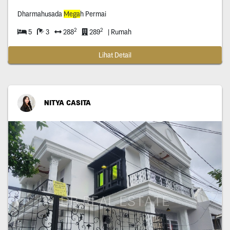
Dharmahusada
Mega
h Permai
2
2
5
3
288
289
| Rumah
Lihat Detail
NITYA CASITA