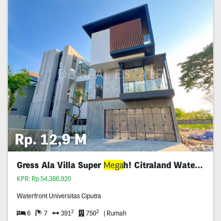
Rp. 12,9 M
Gress Ala Villa Super
Mega
h! Citraland Waterfront
KPR: Rp.54,386,920
Waterfront Universitas Ciputra
2
2
6
7
391
750
| Rumah