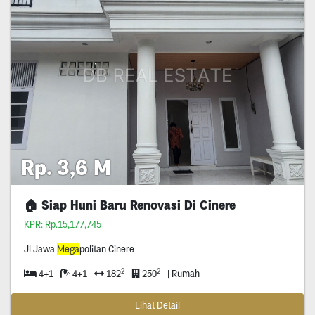
Rp. 3,6 M
🏠 Siap Huni Baru Renovasi Di Cinere
KPR: Rp.15,177,745
Jl Jawa
Mega
politan Cinere
2
2
4+1
4+1
182
250
| Rumah
Lihat Detail