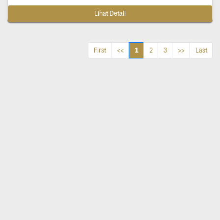
Lihat Detail
1
First
<<
2
3
>>
Last