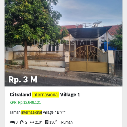
Rp. 3 M
Citraland
Internasional
Village 1
KPR: Rp.12,648,121
Taman
Internasional
Village * B*/**
2
2
3
2
210
130
| Rumah