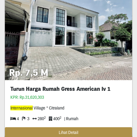
Rp. 7,5 M
Turun Harga Rumah Gress American Iv 1
KPR: Rp.31,620,303
Internasional
Village * Citraland
2
2
4
3
280
400
| Rumah
Lihat Detail