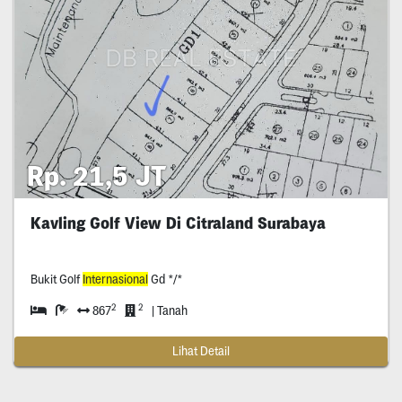
Rp. 21,5 JT
Kavling Golf View Di Citraland Surabaya
Bukit Golf
Internasional
Gd */*
2
2
867
| Tanah
Lihat Detail