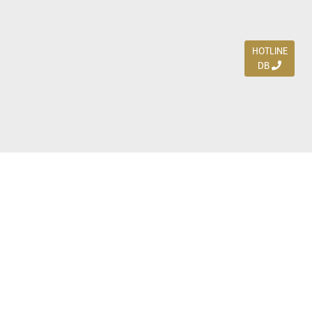
HOTLINE
DB
Jl. Dharmahusada Indah Timur 15 / Blok V 305,
Surabaya 60115
Ph. (031) 5954103