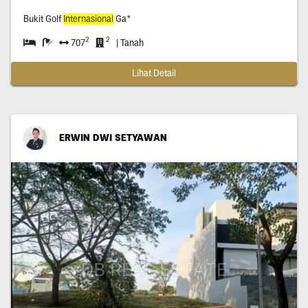
Bukit Golf
Internasional
Ga*
2
2
707
| Tanah
Lihat Detail
ERWIN DWI SETYAWAN