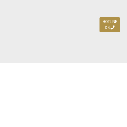
HOTLINE
DB
Jl. Dharmahusada Indah Timur 15 / Blok V 305,
Surabaya 60115
Ph. (031) 5954103