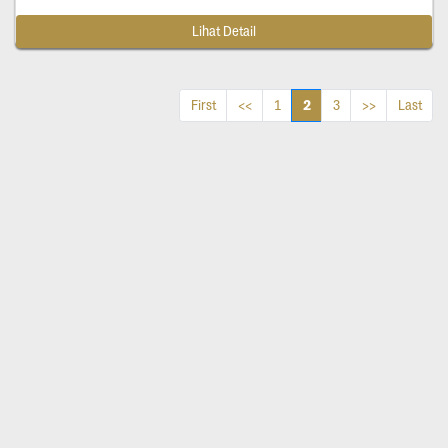
Lihat Detail
2
First
<<
1
3
>>
Last