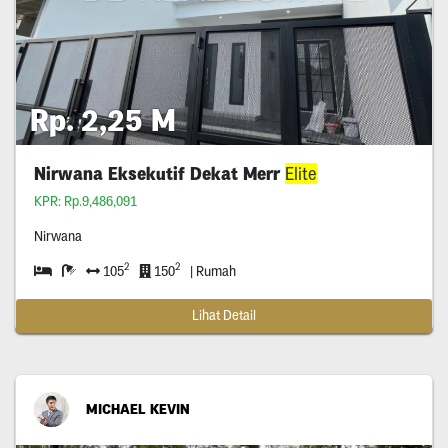
Rp. 2,25 M
Nirwana Eksekutif Dekat Merr
Elite
KPR: Rp.9,486,091
Nirwana
2
2
105
150
| Rumah
Lihat Detail
MICHAEL KEVIN