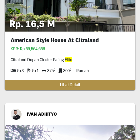
Rp. 16,5 M
American Style House At Citraland
KPR: Rp.69,564,666
Citraland Depan Cluster Paling
Elite
2
2
5+3
5+1
375
800
| Rumah
Lihat Detail
IVAN ADHITYO