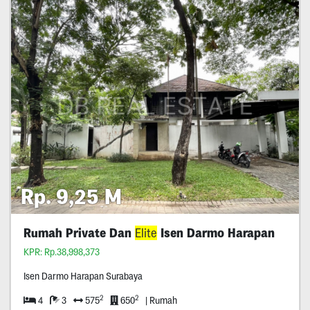
Rp. 9,25 M
Rumah Private Dan
Elite
Isen Darmo Harapan
KPR: Rp.38,998,373
Isen Darmo Harapan Surabaya
2
2
4
3
575
650
| Rumah