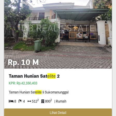
Rp. 10 M
Taman Hunian Sat
elite
2
KPR: Rp.42,160,403
Taman Hunian Sat
elite
Ii Sukomanunggal
2
2
8
4
512
800
| Rumah
Lihat Detail