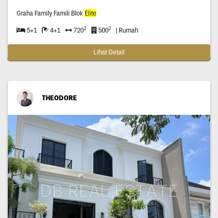
Graha Family Famili Blok
Elite
2
2
5+1
4+1
720
500
| Rumah
Lihat Detail
THEODORE