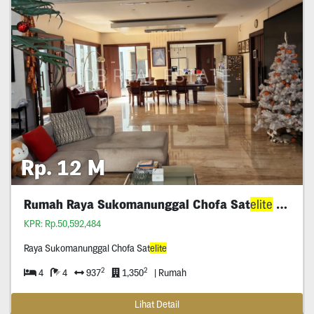
Rp. 12 M
Rumah Raya Sukomanunggal Chofa Sat
elite
Murah
KPR: Rp.50,592,484
Raya Sukomanunggal Chofa Sat
elite
2
2
4
4
937
1,350
| Rumah
Lihat Detail