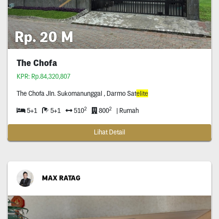
Rp. 20 M
The Chofa
KPR: Rp.84,320,807
The Chofa Jln. Sukomanunggal , Darmo Sat
elite
2
2
5+1
5+1
510
800
| Rumah
Lihat Detail
MAX RATAG