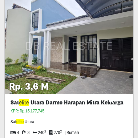
Rp. 3,6 M
Sat
elite
Utara Darmo Harapan Mitra Keluarga
KPR: Rp.15,177,745
Sat
elite
Utara
2
2
4
3
240
270
| Rumah