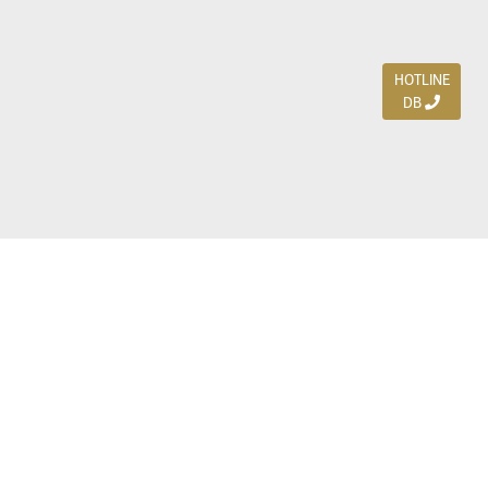
HOTLINE
DB
Jl. Dharmahusada Indah Timur 15 / Blok V 305,
Surabaya 60115
Ph. (031) 5954103