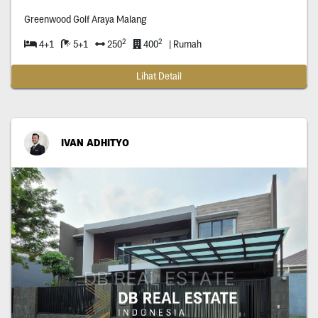
Greenwood Golf Araya Malang
2
2
4+1
5+1
250
400
| Rumah
Lihat Detail
IVAN ADHITYO