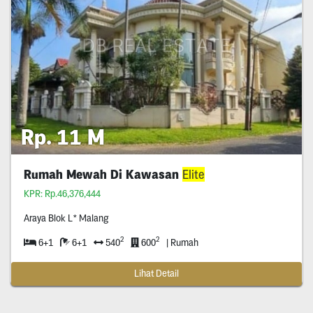
Rp. 11 M
Rumah Mewah Di Kawasan
Elite
KPR: Rp.46,376,444
Araya Blok L* Malang
2
2
6+1
6+1
540
600
| Rumah
Lihat Detail