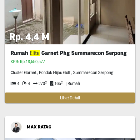
Rp. 4,4 M
Rumah
Elite
Garnet Phg Summarecon Serpong
KPR: Rp.18,550,577
Cluster Garnet , Pondok Hijau Golf , Summarecon Serpong
2
2
4
4
270
165
| Rumah
Lihat Detail
MAX RATAG