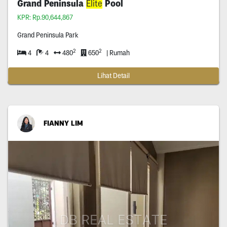
Grand Peninsula
Elite
Pool
KPR: Rp.90,644,867
Grand Peninsula Park
2
2
4
4
480
650
| Rumah
Lihat Detail
FIANNY LIM