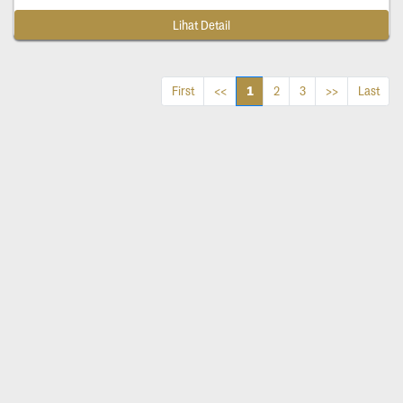
Lihat Detail
1
First
<<
2
3
>>
Last