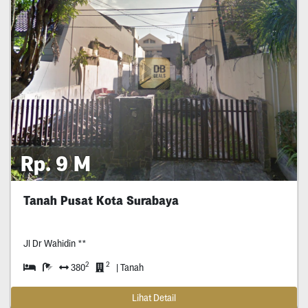
Rp. 9 M
Tanah Pusat Kota Surabaya
Jl Dr Wahidin **
2
2
380
| Tanah
Lihat Detail