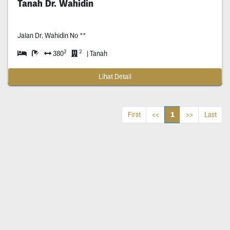
Tanah Dr. Wahidin
Jalan Dr. Wahidin No **
2
2
380
| Tanah
Lihat Detail
1
First
<<
>>
Last