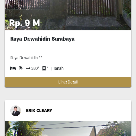
Rp. 9 M
Raya Dr.wahidin Surabaya
Raya Dr.wahidin **
2
2
380
| Tanah
Lihat Detail
ERIK CLEARY