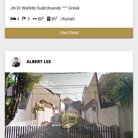
Jln Dr Wahidin Sudirohusodo *** Gresik
2
2
4
3
90
85
| Rumah
Lihat Detail
ALBERT LEE