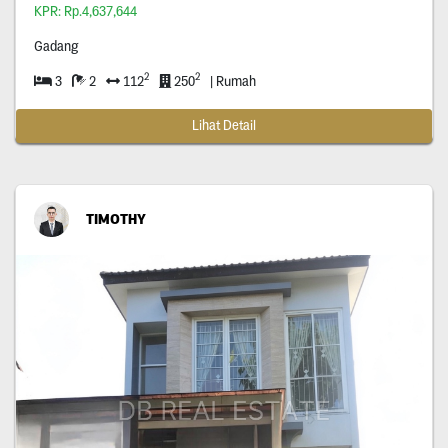
KPR: Rp.4,637,644
Gadang
2
2
3
2
112
250
| Rumah
Lihat Detail
TIMOTHY