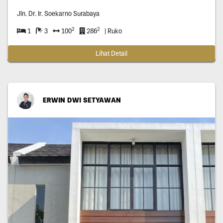
Jln. Dr. Ir. Soekarno Surabaya
2
2
1
3
100
286
| Ruko
Lihat Detail
ERWIN DWI SETYAWAN