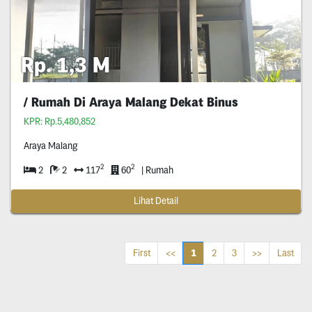
Rp. 1,3 M
/ Rumah Di Araya Malang Dekat Binus
KPR: Rp.5,480,852
Araya Malang
2
2
2
2
117
60
| Rumah
Lihat Detail
1
First
<<
2
3
>>
Last