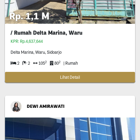
Rp. 1,1 M
/ Rumah Delta Marina, Waru
KPR: Rp.4,637,644
Delta Marina, Waru, Sidoarjo
2
2
2
2
105
80
| Rumah
Lihat Detail
DEWI AMIRAWATI