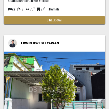
Grand Sunrise Cluster Eclipse
2
2
2
2
75
97
| Rumah
Lihat Detail
ERWIN DWI SETYAWAN