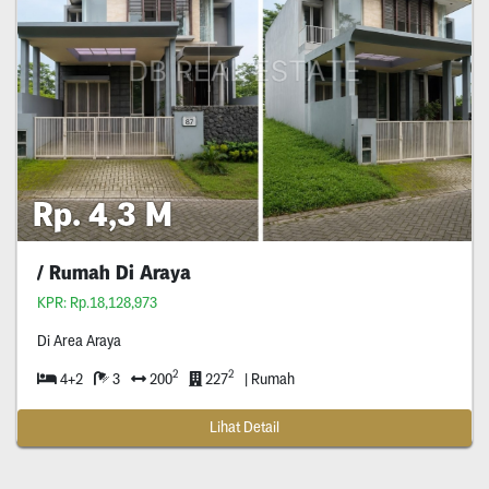
Rp. 4,3 M
/ Rumah Di Araya
KPR: Rp.18,128,973
Di Area Araya
2
2
4+2
3
200
227
| Rumah
Lihat Detail