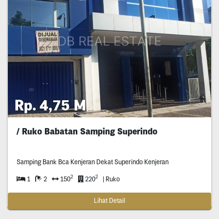
Rp. 4,75 M
/ Ruko Babatan Samping Superindo
Samping Bank Bca Kenjeran Dekat Superindo Kenjeran
2
2
1
2
150
220
| Ruko
Lihat Detail