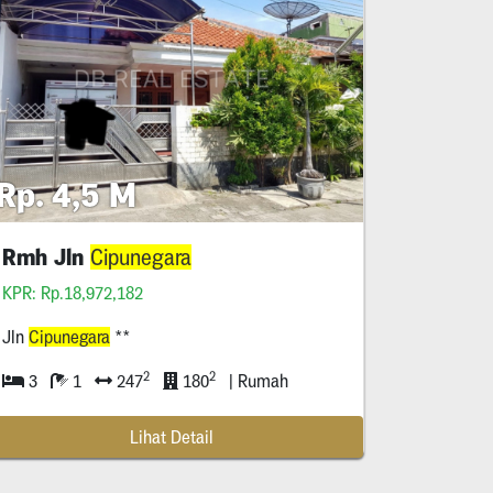
Rp. 4,5 M
Rmh Jln
Cipunegara
KPR: Rp.18,972,182
Jln
Cipunegara
**
2
2
3
1
247
180
| Rumah
Lihat Detail