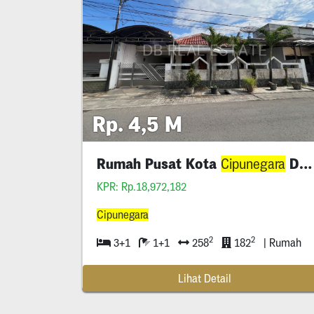
Rp. 4,5 M
Rumah Pusat Kota
Dekat Ciputra World
Cipunegara
KPR: Rp.18,972,182
Cipunegara
2
2
3+1
1+1
258
182
| Rumah
Lihat Detail