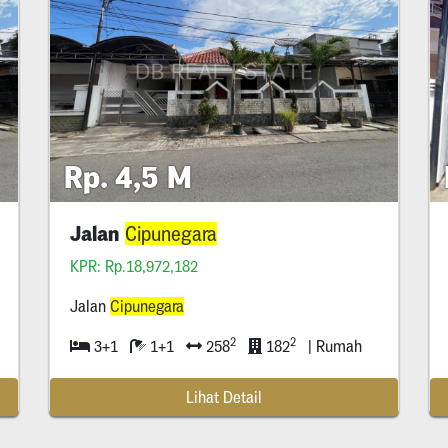
Rp. 4,5 M
Jalan
Cipunegara
KPR: Rp.18,972,182
Jalan
Cipunegara
2
2
3+1
1+1
258
182
| Rumah
Lihat Detail