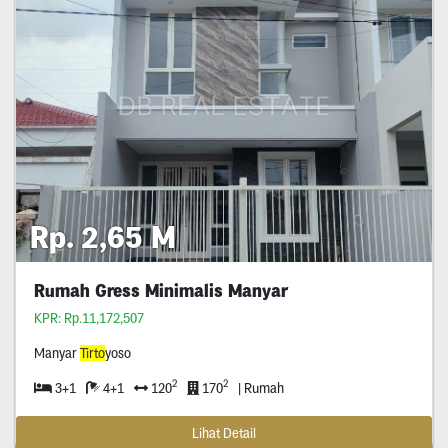
Rp. 2,65 M
Rumah Gress Minimalis Manyar
KPR: Rp.11,172,507
Manyar
Tirto
yoso
2
2
3+1
4+1
120
170
| Rumah
Lihat Detail