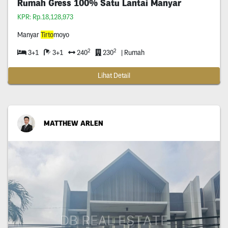
Rumah Gress 100% Satu Lantai Manyar
KPR: Rp.18,128,973
Manyar
Tirto
moyo
2
2
3+1
3+1
240
230
| Rumah
Lihat Detail
MATTHEW ARLEN