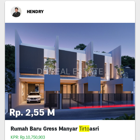
HENDRY
Rp. 2,55 M
Rumah Baru Gress Manyar
Tirto
asri
KPR: Rp.10,750,903