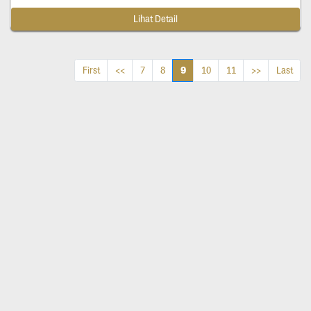
Lihat Detail
9
First
<<
7
8
10
11
>>
Last