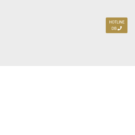
HOTLINE
DB
Jl. Dharmahusada Indah Timur 15 / Blok V 305,
Surabaya 60115
Ph. (031) 5954103