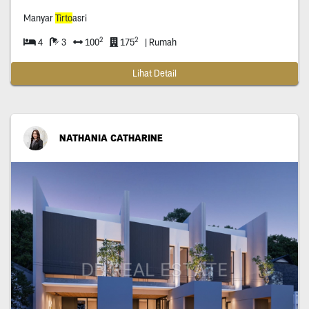
Manyar
Tirto
asri
2
2
4
3
100
175
| Rumah
Lihat Detail
NATHANIA CATHARINE