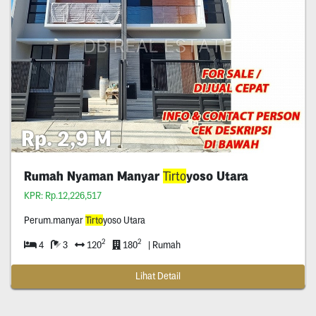
Rp. 2,9 M
Rumah Nyaman Manyar
Tirto
yoso Utara
KPR: Rp.12,226,517
Perum.manyar
Tirto
yoso Utara
2
2
4
3
120
180
| Rumah
Lihat Detail