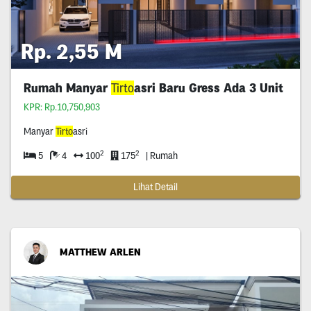
Rp. 2,55 M
Rumah Manyar
Tirto
asri Baru Gress Ada 3 Unit
KPR: Rp.10,750,903
Manyar
Tirto
asri
2
2
5
4
100
175
| Rumah
Lihat Detail
MATTHEW ARLEN