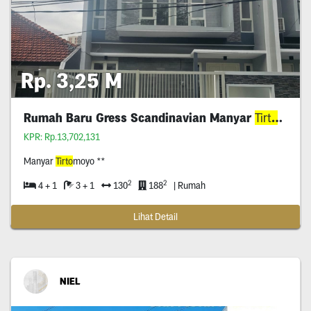
Rp. 3,25 M
Rumah Baru Gress Scandinavian Manyar
Tirto
moyo
KPR: Rp.13,702,131
Manyar
Tirto
moyo **
2
2
4 + 1
3 + 1
130
188
| Rumah
Lihat Detail
NIEL