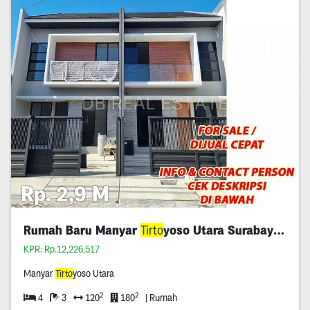
Rp. 2,9 M
Rumah Baru Manyar
Tirto
yoso Utara Surabaya Premium
KPR: Rp.12,226,517
Manyar
Tirto
yoso Utara
2
2
4
3
120
180
| Rumah