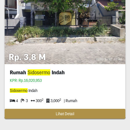
Rp. 3,8 M
Rumah
Sidosermo
Indah
KPR: Rp.16,020,953
Sidosermo
Indah
2
2
4
3
300
3,000
| Rumah
Lihat Detail