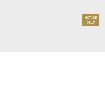
HOTLINE
DB
Jl. Dharmahusada Indah Timur 15 / Blok V 305,
Surabaya 60115
Ph. (031) 5954103