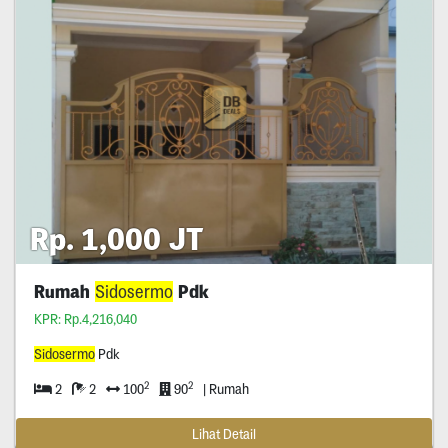
Rp. 1,000 JT
Rumah
Sidosermo
Pdk
KPR: Rp.4,216,040
Sidosermo
Pdk
2
2
2
2
100
90
| Rumah
Lihat Detail