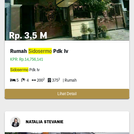
Rp. 3,5 M
Rumah
Sidosermo
Pdk Iv
KPR: Rp.14,756,141
Sidosermo
Pdk Iv
2
2
5
4
200
375
| Rumah
Lihat Detail
NATALIA STEVANIE