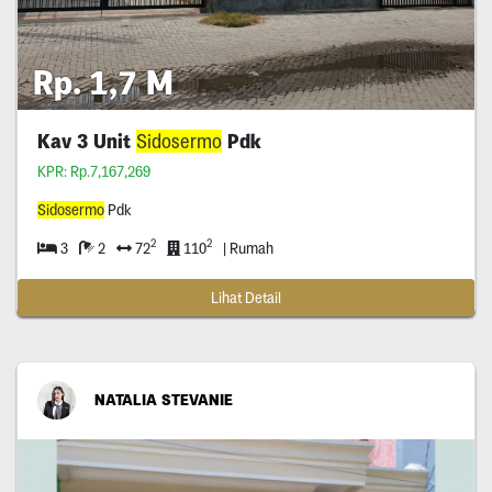
Rp. 1,7 M
Kav 3 Unit
Sidosermo
Pdk
KPR: Rp.7,167,269
Sidosermo
Pdk
2
2
3
2
72
110
| Rumah
Lihat Detail
NATALIA STEVANIE