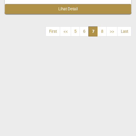
Lihat Detail
7
First
<<
5
6
8
>>
Last