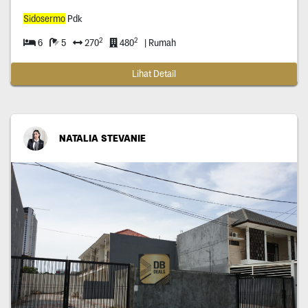
Sidosermo
Pdk
2
2
6
5
270
480
| Rumah
Lihat Detail
NATALIA STEVANIE