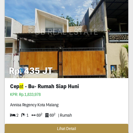
Rp. 435 JT
Cep
at
- Bu- Rumah Siap Huni
KPR: Rp.1,833,978
Annisa Regency Kota Malang
2
2
2
1
69
69
| Rumah
Lihat Detail