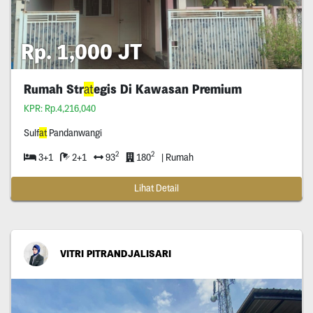
Rp. 1,000 JT
Rumah Str
at
egis Di Kawasan Premium
KPR: Rp.4,216,040
Sulf
at
Pandanwangi
2
2
3+1
2+1
93
180
| Rumah
Lihat Detail
VITRI PITRANDJALISARI