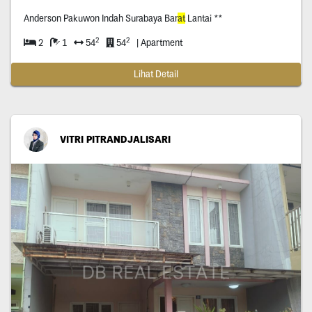
Anderson Pakuwon Indah Surabaya Bar
at
Lantai **
2
2
2
1
54
54
| Apartment
Lihat Detail
VITRI PITRANDJALISARI