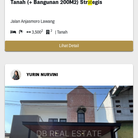
Tanah (+ Bangunan 200M2) Str
at
egis
Jalan Anjasmoro Lawang
2
2
3,500
| Tanah
Lihat Detail
YURIN NURVINI