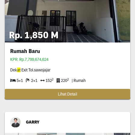
Rp. 1,850 M
Rumah Baru
KPR: Rp.7,799,674,624
Dek
at
Exit Tol.sawojajar
2
2
5+1
2+1
152
220
| Rumah
Lihat Detail
GARRY