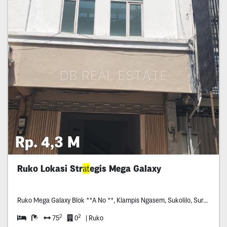
Rp. 4,3 M
Ruko Lokasi Str
at
egis Mega Galaxy
Ruko Mega Galaxy Blok **A No **, Klampis Ngasem, Sukolilo, Surabaya
2
2
75
0
| Ruko