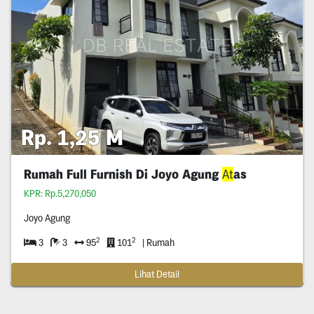
Rp. 1,25 M
Rumah Full Furnish Di Joyo Agung
At
as
KPR: Rp.5,270,050
Joyo Agung
2
2
3
3
95
101
| Rumah
Lihat Detail