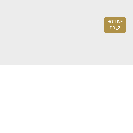
HOTLINE
DB
Jl. Dharmahusada Indah Timur 15 / Blok V 305,
Surabaya 60115
Ph. (031) 5954103