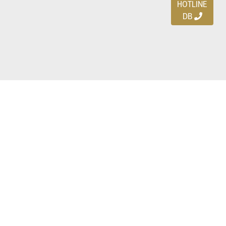
HOTLINE
DB
Ayo download DBDEALS