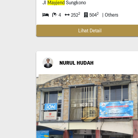
Jl
Mayjend
Sungkono
2
2
4
252
504
| Others
Lihat Detail
NURUL HUDAH