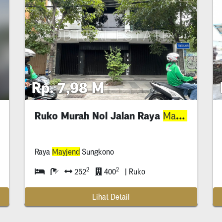
Rp. 7,98 M
Ruko Murah Nol Jalan Raya
Sung
Mayjend
Raya
Mayjend
Sungkono
2
2
252
400
| Ruko
Lihat Detail