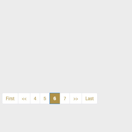
6
First
<<
4
5
7
>>
Last