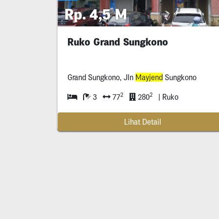
Rp. 4,5 M
Ruko Grand Sungkono
Grand Sungkono, Jln
Mayjend
Sungkono
2
2
3
77
280
| Ruko
Lihat Detail