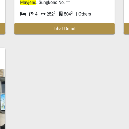
Mayjend
. Sungkono No. **
2
2
4
252
504
| Others
Lihat Detail