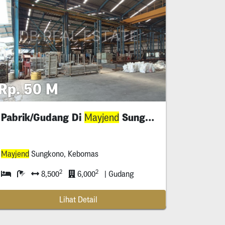
Rp. 50 M
Pabrik/Gudang Di
Sungkono Gresik
kono
Mayjend
Mayjend
Sungkono, Kebomas
2
2
8,500
6,000
| Gudang
Lihat Detail