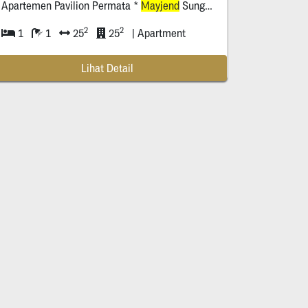
Apartemen Pavilion Permata *
Mayjend
Sungkono
2
2
1
1
25
25
| Apartment
Lihat Detail