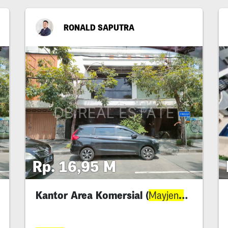
RONALD SAPUTRA
Rp. 16,95 M
Kantor Area Komersial (
. Sungko
Mayjend