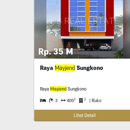
Rp. 35 M
Raya
Sungkono
Mayjend
Raya
Mayjend
Sungkono
2
2
3
405
| Ruko
Lihat Detail