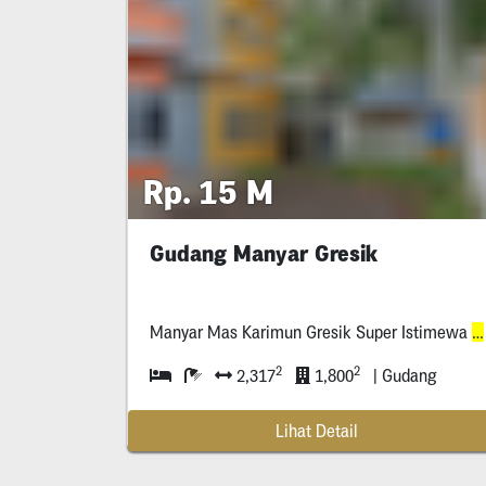
Rp. 15 M
Gudang Manyar Gresik
Manyar Mas Karimun Gresik Super Istimewa
P
2
2
2,317
1,800
| Gudang
Lihat Detail