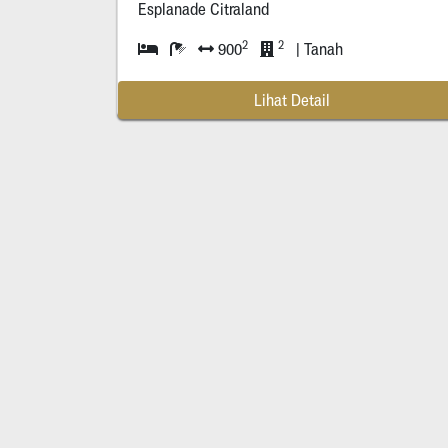
Esplanade Citraland
2
2
900
| Tanah
Lihat Detail