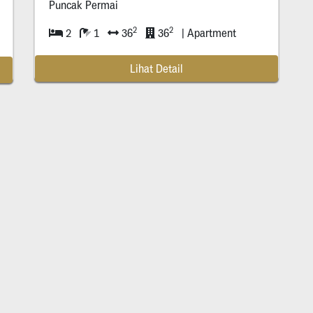
Puncak Permai
2
2
2
1
36
36
| Apartment
Lihat Detail