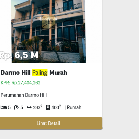
Rp. 6,5 M
h
Darmo Hill
Murah
Paling
KPR: Rp.27,404,262
ffice * Lantai ***M* Hgb Hadap Selatan * Km Dari Exit Tol Manyar
Perumahan Darmo Hill
2
2
5
5
293
400
| Rumah
Lihat Detail