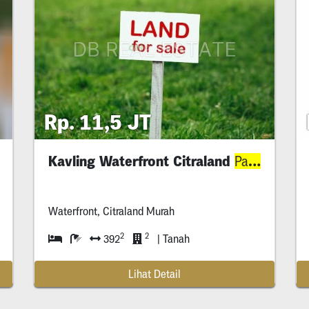
Rp. 11,5 JT
Kavling Waterfront Citraland
Mura
Paling
Waterfront, Citraland Murah
aling
Luas Di Area Mmk Luas Tanah *.***M* Luas Bangunan *.***M* O
2
2
392
| Tanah
Lihat Detail