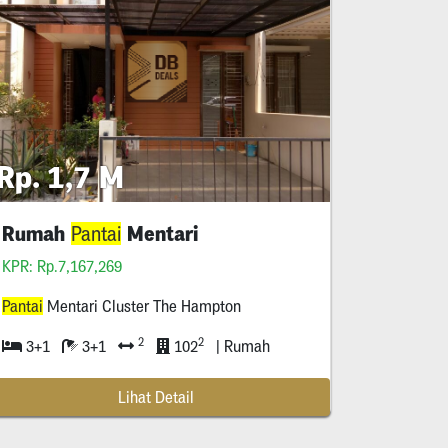
Rp. 1,7 M
Rumah
Mentari
Pantai
KPR: Rp.7,167,269
Pantai
Mentari Cluster The Hampton
2
2
3+1
3+1
102
| Rumah
Lihat Detail