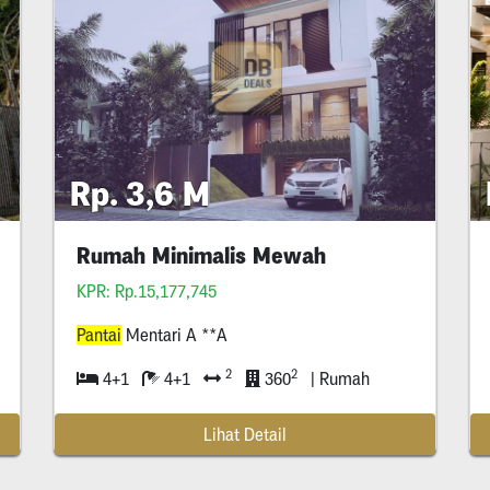
Rp. 3,6 M
Rumah Minimalis Mewah
KPR: Rp.15,177,745
Pantai
Mentari A **A
2
2
4+1
4+1
360
| Rumah
Lihat Detail