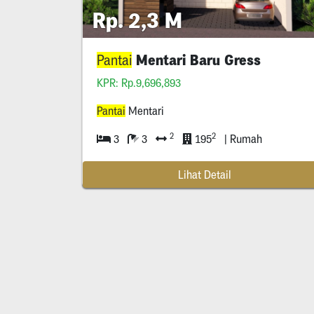
Rp. 2,3 M
Mentari Baru Gress
Pantai
KPR: Rp.9,696,893
Pantai
Mentari
2
2
3
3
195
| Rumah
Lihat Detail