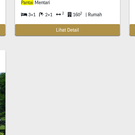
Pantai
Mentari
2
2
3+1
2+1
160
| Rumah
Lihat Detail