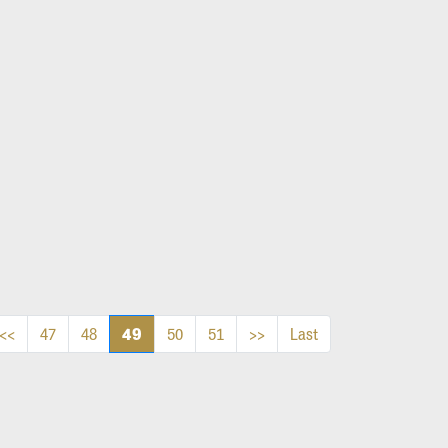
49
<<
47
48
50
51
>>
Last