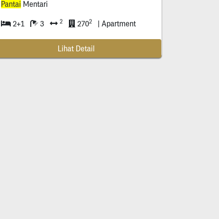
Pantai
Mentari
2
2
2+1
3
270
| Apartment
Lihat Detail