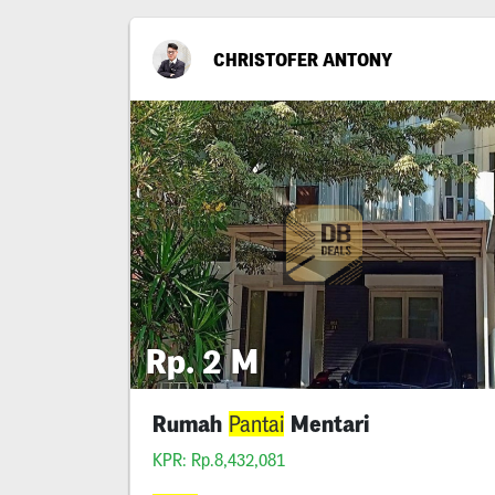
CHRISTOFER ANTONY
Rp. 2 M
Rumah
Mentari
Pantai
KPR: Rp.8,432,081