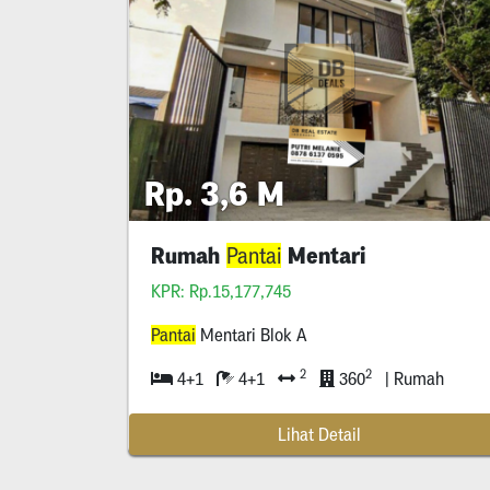
Rp. 3,6 M
Rumah
Mentari
Pantai
KPR: Rp.15,177,745
Pantai
Mentari Blok A
2
2
4+1
4+1
360
| Rumah
Lihat Detail