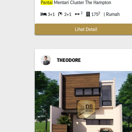
Pantai
Mentari Cluster The Hampton
2
2
3+1
2+1
175
| Rumah
Lihat Detail
THEODORE