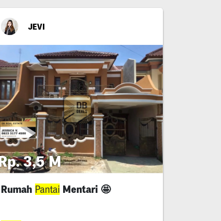
JEVI
Rp. 3,5 M
Rumah
Mentari 🤩
Pantai