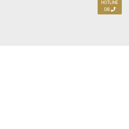
HOTLINE
DB
Ayo download DBDEALS