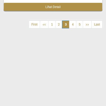
Lihat Detail
3
First
<<
1
2
4
5
>>
Last