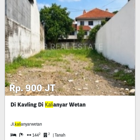
Rp. 900 JT
Di Kavling Di
Kali
anyar Wetan
Jl.
kali
anyarwetan
2
2
144
| Tanah