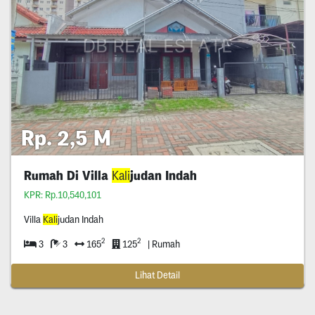
Rp. 2,5 M
Rumah Di Villa
Kali
judan Indah
KPR: Rp.10,540,101
Villa
Kali
judan Indah
2
2
3
3
165
125
| Rumah
Lihat Detail