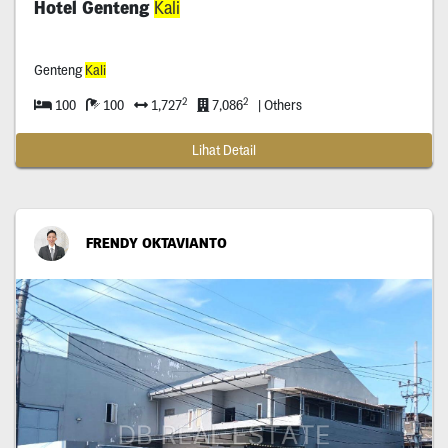
Hotel Genteng
Kali
Genteng
Kali
2
2
100
100
1,727
7,086
| Others
Lihat Detail
FRENDY OKTAVIANTO