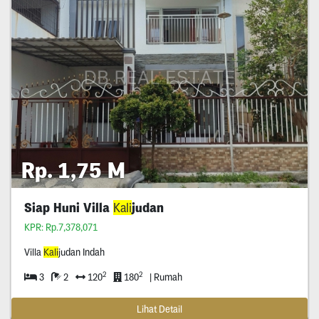
Rp. 1,75 M
Siap Huni Villa
Kali
judan
KPR: Rp.7,378,071
Villa
Kali
judan Indah
2
2
3
2
120
180
| Rumah
Lihat Detail