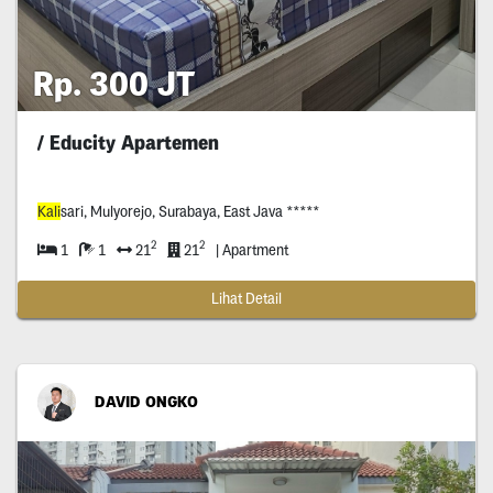
Rp. 300 JT
/ Educity Apartemen
Kali
sari, Mulyorejo, Surabaya, East Java *****
2
2
1
1
21
21
| Apartment
Lihat Detail
DAVID ONGKO