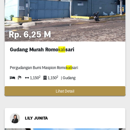
Rp. 6,25 M
Gudang Murah Romo
kali
sari
Pergudangan Bumi Maspion Romo
kali
sari
2
2
1,150
1,150
| Gudang
Lihat Detail
LILY JUNITA