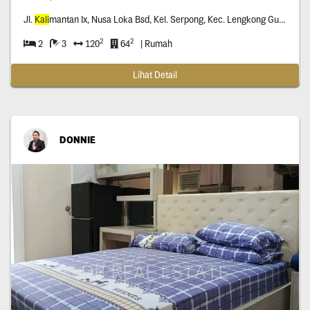
Jl.
Kali
mantan Ix, Nusa Loka Bsd, Kel. Serpong, Kec. Lengkong Gudang, Tangerang Selatan, Banten
2
2
2
3
120
64
| Rumah
Lihat Detail
DONNIE