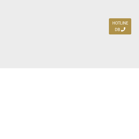
HOTLINE
DB
Jl. Dharmahusada Indah Timur 15 / Blok V 305,
Surabaya 60115
Ph. (031) 5954103