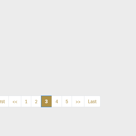
3
rst
<<
1
2
4
5
>>
Last