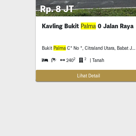
Rp. 8 JT
Kavling Bukit
0 Jalan Raya
Palma
Bukit
Palma
C* No *, Citraland Utara, Babat Jerawat, Pakal, Surabaya
2
2
240
| Tanah
Lihat Detail