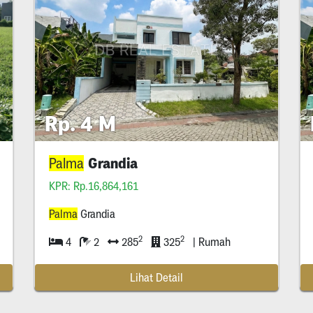
Rp. 4 M
Grandia
Palma
KPR: Rp.16,864,161
Palma
Grandia
2
2
4
2
285
325
| Rumah
Lihat Detail