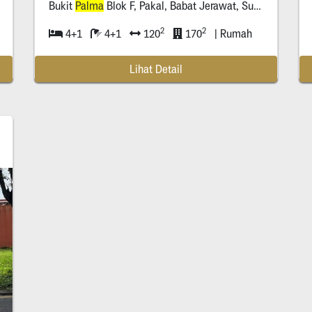
Bukit
Palma
Blok F, Pakal, Babat Jerawat, Surabaya
2
2
4+1
4+1
120
170
| Rumah
Lihat Detail