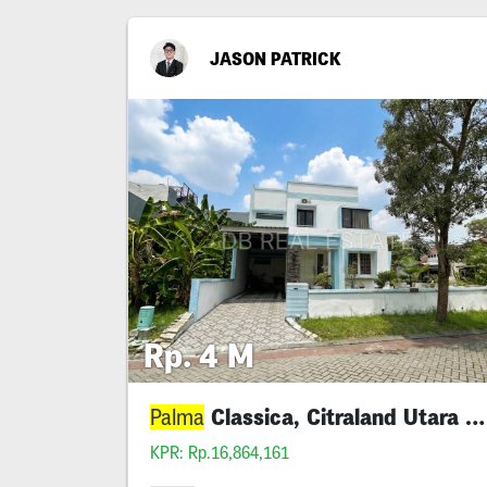
JASON PATRICK
Rp. 4 M
Classica, Citraland Utara Hook Siap Huni
Palma
KPR: Rp.16,864,161