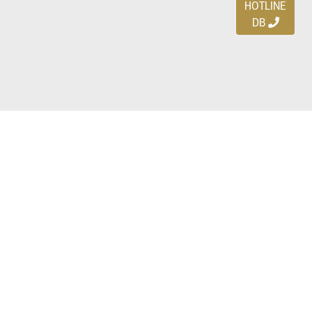
HOTLINE
DB
Ayo download DBDEALS