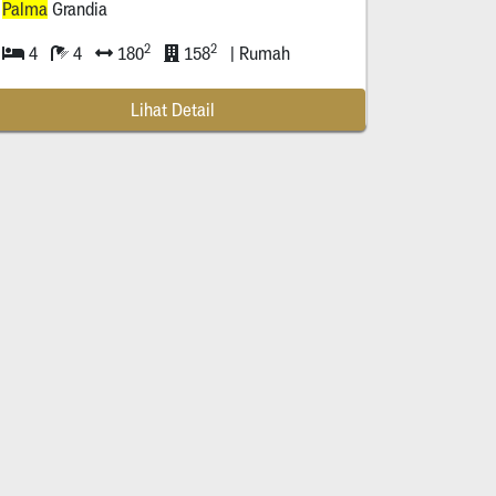
Palma
Grandia
2
2
4
4
180
158
| Rumah
Lihat Detail