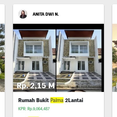
ANITA DWI N.
Rp. 2,15 M
Rumah Bukit
2Lantai
Palma
KPR: Rp.9,064,487