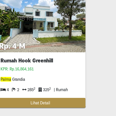
Rp. 4 M
Rumah Hook Greenhill
KPR: Rp.16,864,161
Palma
Grandia
2
2
4
2
285
325
| Rumah
Lihat Detail