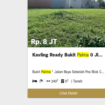
Rp. 8 JT
Kavling Ready Bukit
0 Jln Raya
Palma
Bukit
Palma
* Jalan Raya Sebelah Pos Blok C, Pakal, Babat Jerawat, Surabaya
2
2
240
0
| Tanah
Lihat Detail