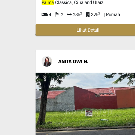
Palma
Classica, Citraland Utara
2
2
4
2
285
325
| Rumah
Lihat Detail
ANITA DWI N.