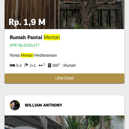
Rp. 1,9 M
Rumah Pantai
Mentari
KPR: Rp.8,010,477
Pantai
Mentari
Mediteranean
2
2
3+1
2+1
160
| Rumah
Lihat Detail
WILLIAM ANTHONY