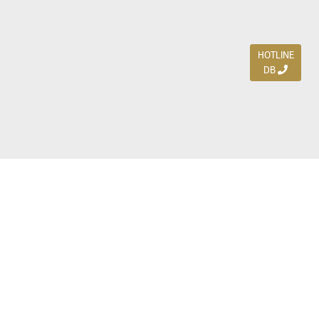
HOTLINE
DB
Jl. Dharmahusada Indah Timur 15 / Blok V 305,
Surabaya 60115
Ph. (031) 5954103