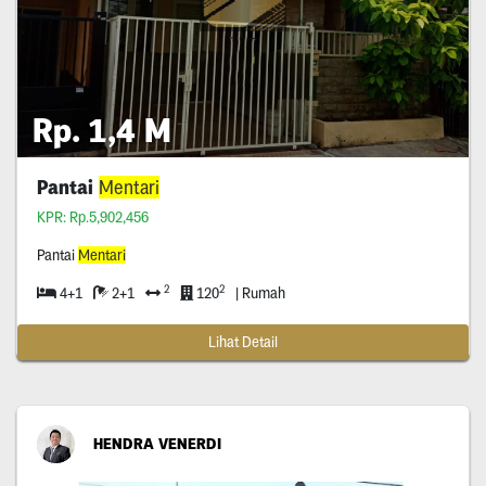
Rp. 1,4 M
Pantai
Mentari
KPR: Rp.5,902,456
Pantai
Mentari
2
2
4+1
2+1
120
| Rumah
Lihat Detail
HENDRA VENERDI