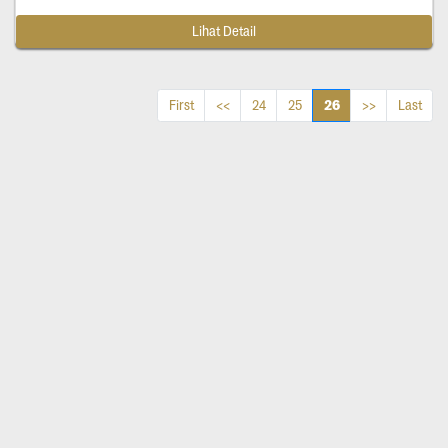
Lihat Detail
26
First
<<
24
25
>>
Last