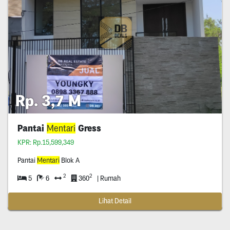
Rp. 3,7 M
Pantai
Mentari
Gress
KPR: Rp.15,599,349
Pantai
Mentari
Blok A
2
2
5
6
360
| Rumah
Lihat Detail