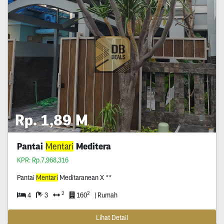
Rp. 1,89 M
Pantai
Mentari
Meditera
KPR: Rp.7,968,316
Pantai
Mentari
Meditaranean X **
2
2
4
3
160
| Rumah
Lihat Detail