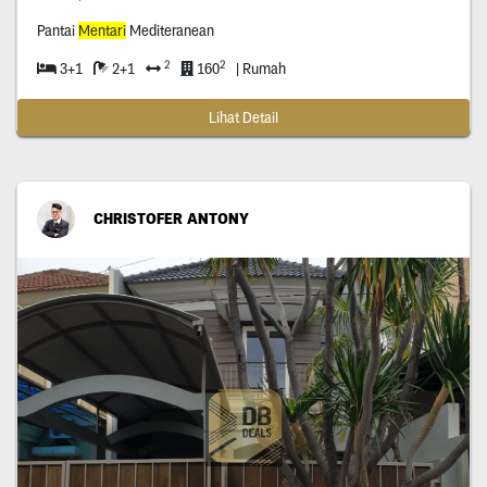
Pantai
Mentari
Mediteranean
2
2
3+1
2+1
160
| Rumah
Lihat Detail
CHRISTOFER ANTONY