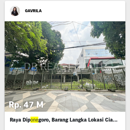
GAVRILA
Rp. 47 M
Raya Dip
one
goro, Barang Langka Lokasi Ciamik!