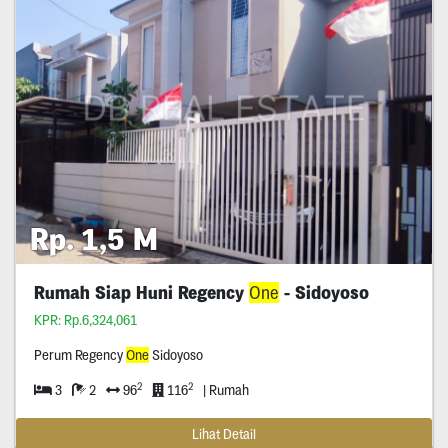
Rp. 1,5 M
Rumah Siap Huni Regency
One
- Sidoyoso
KPR: Rp.6,324,061
Perum Regency
One
Sidoyoso
2
2
3
2
96
116
| Rumah
Lihat Detail