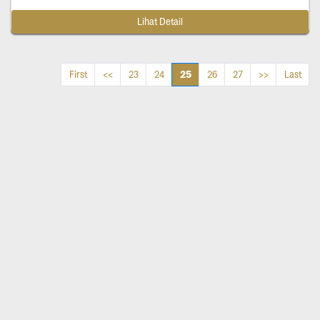
Lihat Detail
25
First
<<
23
24
26
27
>>
Last