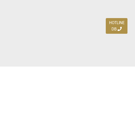
HOTLINE
DB
Jl. Dharmahusada Indah Timur 15 / Blok V 305,
Surabaya 60115
Ph. (031) 5954103