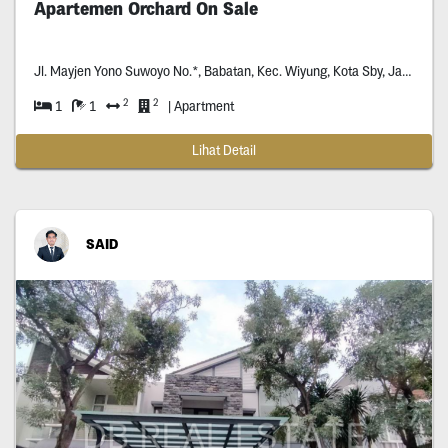
Apartemen Orchard On Sale
Jl. Mayjen Yono Suwoyo No.*, Babatan, Kec. Wiyung, Kota Sby, Jawa Timur *****, Ind
2
2
1
1
| Apartment
Lihat Detail
SAID