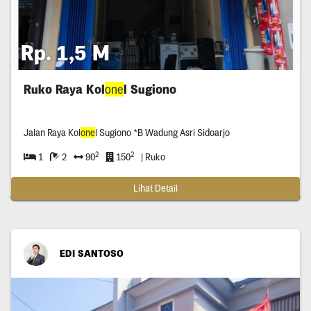
Rp. 1,5 M
Ruko Raya Kol
one
l Sugiono
Jalan Raya Kol
one
l Sugiono *B Wadung Asri Sidoarjo
2
2
1
2
90
150
| Ruko
Lihat Detail
EDI SANTOSO