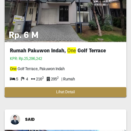
Rp. 6 M
Rumah Pakuwon Indah,
One
Golf Terrace
KPR: Rp.25,296,242
One
Golf Terrace, Pakuwon Indah
2
2
5
4
216
295
| Rumah
Lihat Detail
SAID