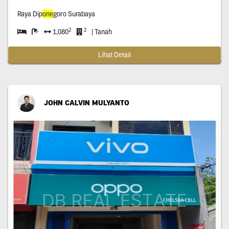
Raya Dip
one
goro Surabaya
2
2
1,080
| Tanah
Lihat Detail
JOHN CALVIN MULYANTO