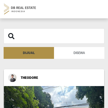
DIJUAL
DISEWA
THEODORE