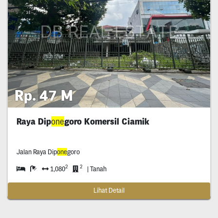
Rp. 47 M
Raya Dip
one
goro Komersil Ciamik
Jalan Raya Dip
one
goro
2
2
1,080
| Tanah
Lihat Detail