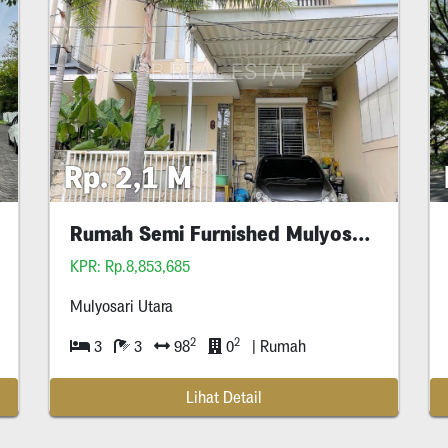
Rp. 2,1 M
Hook
Rumah Semi Furnished Mulyosari Siap Huni
isi
KPR: Rp.8,853,685
Mulyosari Utara
2
2
3
3
98
0
| Rumah
Lihat Detail