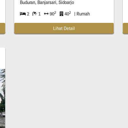
Buduran, Banjarsari, Sidoarjo
2
2
2
1
90
40
| Rumah
Lihat Detail