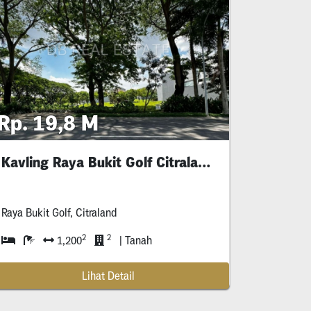
Rp. 19,8 M
Kavling Raya Bukit Golf Citraland Pos
Hook
isi
Raya Bukit Golf, Citraland
2
2
1,200
| Tanah
Lihat Detail