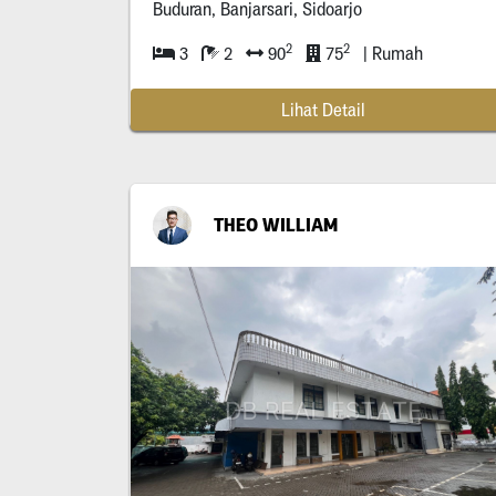
Buduran, Banjarsari, Sidoarjo
2
2
3
2
90
75
| Rumah
Lihat Detail
THEO WILLIAM