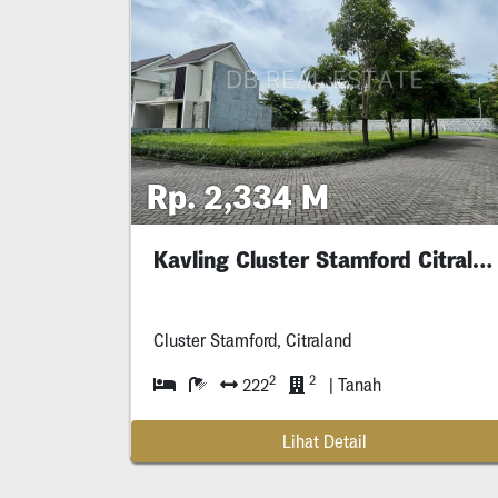
Rp. 2,334 M
Kavling Cluster Stamford Citraland Pos
Cluster Stamford, Citraland
2
2
222
| Tanah
Lihat Detail