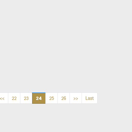
24
<<
22
23
25
26
>>
Last