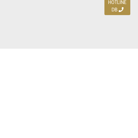
HOTLINE
DB
Ayo download DBDEALS