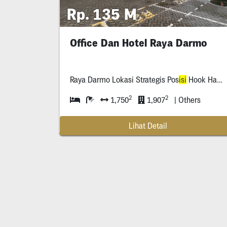
Rp. 135 M
Office Dan Hotel Raya Darmo
Raya Darmo Lokasi Strategis Pos
isi
Hook Hadap Timur Selatan
2
2
1,750
1,907
| Others
Lihat Detail