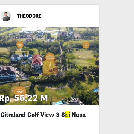
THEODORE
Rp. 56,22 M
Citraland Golf View 3 S
Nusa
isi