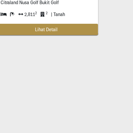
Citraland Nusa Golf Bukit Golf
2
2
2,811
| Tanah
Lihat Detail