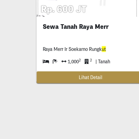
Rp. 600 JT
Sewa Tanah Raya Merr
Raya Merr Ir Soekarno Rungk
ut
2
2
1,000
| Tanah
Lihat Detail