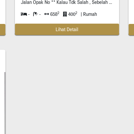
Jalan Opak No ** Kalau Tdk Salah , Sebelah Kiri Spread Cafe
2
2
-
-
658
400
| Rumah
Lihat Detail