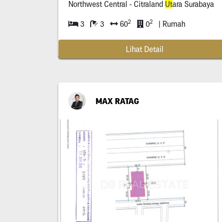
Northwest Central - Citraland
Ut
ara Surabaya
2
2
3
3
60
0
| Rumah
Lihat Detail
MAX RATAG