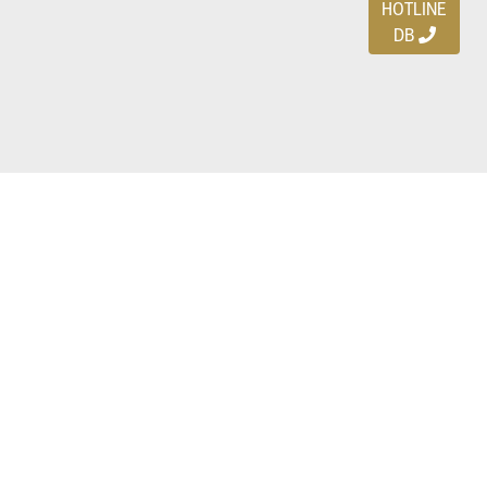
HOTLINE
DB
Ayo download DBDEALS