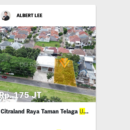
ALBERT LEE
Rp. 175 JT
Citraland Raya Taman Telaga
ama
Ut