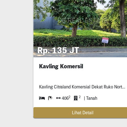
Rp. 135 JT
Kavling Komersil
Kavling Citraland Komersial Dekat Ruko North West Jalan
2
2
406
| Tanah
Lihat Detail