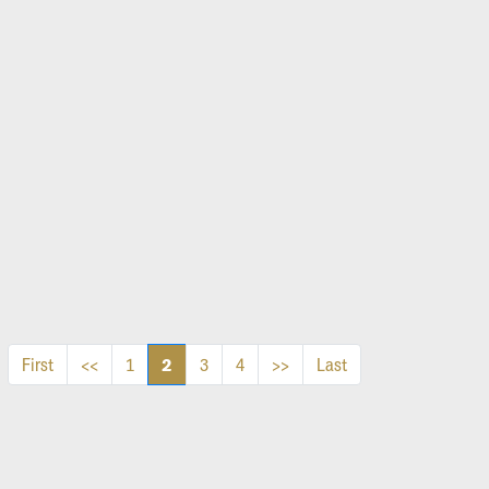
2
First
<<
1
3
4
>>
Last