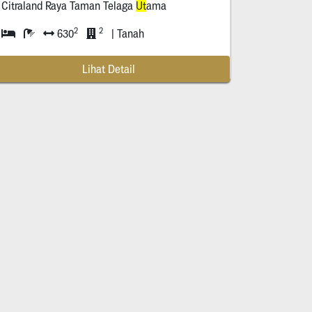
Citraland Raya Taman Telaga
Ut
ama
2
2
630
| Tanah
Lihat Detail