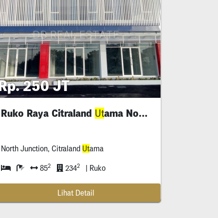
Rp. 250 JT
Ruko Raya Citraland
ama North Junction
Ut
North Junction, Citraland
Ut
ama
2
2
85
234
| Ruko
Lihat Detail