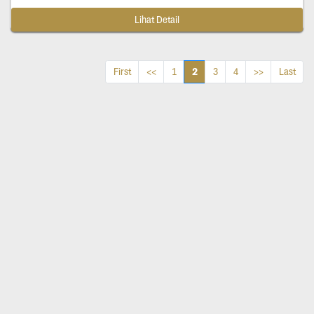
Lihat Detail
2
First
<<
1
3
4
>>
Last