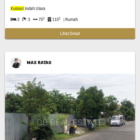
Kutisari
Indah Utara
2
2
3
3
75
115
| Rumah
Lihat Detail
MAX RATAG