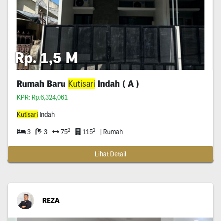
Rp. 1,5 M
Rumah Baru
Kutisari
Indah ( A )
KPR: Rp.6,324,061
Kutisari
Indah
2
2
3
3
75
115
| Rumah
Lihat Detail
REZA