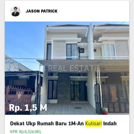
JASON PATRICK
Rp. 1,5 M
Dekat Ukp Rumah Baru 1M-An
Kutisari
Indah
KPR: Rp.6,324,061