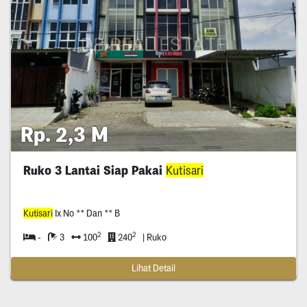
Rp. 2,3 M
Ruko 3 Lantai Siap Pakai
Kutisari
Kutisari
Ix No ** Dan ** B
2
2
-
3
100
240
| Ruko
Lihat Detail