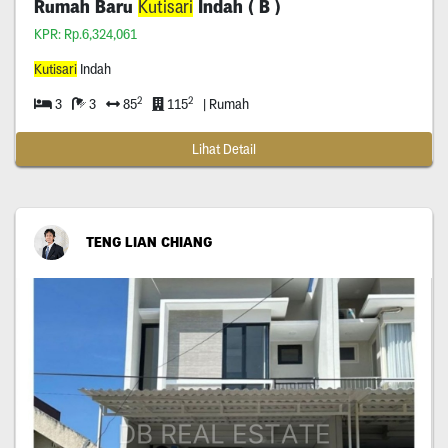
Rumah Baru
Kutisari
Indah ( B )
KPR: Rp.6,324,061
Kutisari
Indah
2
2
3
3
85
115
| Rumah
Lihat Detail
TENG LIAN CHIANG