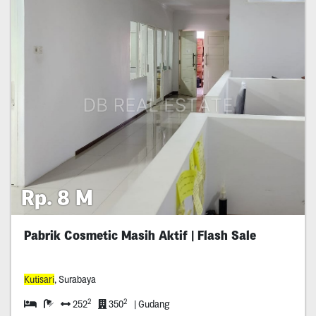
Rp. 8 M
Pabrik Cosmetic Masih Aktif | Flash Sale
Kutisari
, Surabaya
2
2
252
350
| Gudang