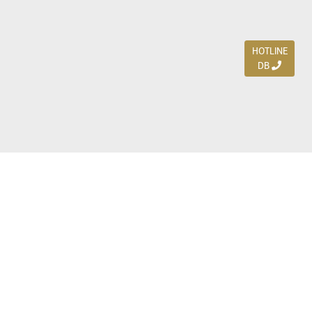
HOTLINE
DB
Jl. Dharmahusada Indah Timur 15 / Blok V 305,
Surabaya 60115
Ph. (031) 5954103