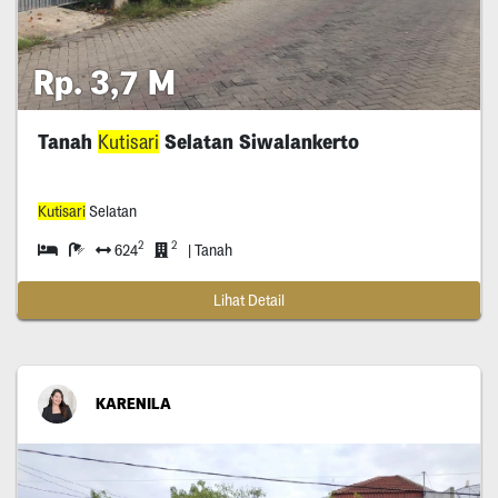
Rp. 3,7 M
Tanah
Kutisari
Selatan Siwalankerto
Kutisari
Selatan
2
2
624
| Tanah
Lihat Detail
KARENILA